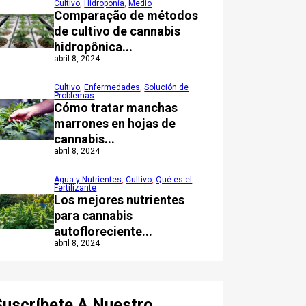
Cultivo
,
Hidroponía
,
Medio
Comparação de métodos
de cultivo de cannabis
hidropônica...
abril 8, 2024
Cultivo
,
Enfermedades
,
Solución de
Problemas
Cómo tratar manchas
marrones en hojas de
cannabis...
abril 8, 2024
Agua y Nutrientes
,
Cultivo
,
Qué es el
Fertilizante
Los mejores nutrientes
para cannabis
autofloreciente...
abril 8, 2024
Suscríbete A Nuestro