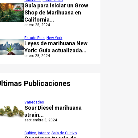
California
,
Estado Pais
Guía para Iniciar un Grow
Shop de Marihuana en
California...
enero 28, 2024
Estado Pais
,
New York
Leyes de marihuana New
York: Guía actualizada...
enero 28, 2024
Últimas Publicaciones
Variedades
Sour Diesel marihuana
strain...
septiembre 3, 2024
Cultivo
,
Interior
,
Sala de Cultivo