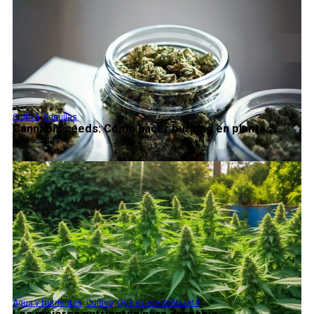
Cultivo
,
Semillas
Cannabis seeds: Cómo hacer burping en plantas...
abril 8, 2024
Agua y Nutrientes
,
Cultivo
,
Qué es el Fertilizante