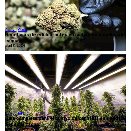
Cultivo
,
Otros
Beneficios de edulcorantes en cultivo de cogollos de
cannabis...
abril 8, 2024
Cultivo
,
Interior
Guía completa para el cultivo de cannabis en tiendas
especializadas...
abril 8, 2024