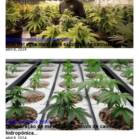
Agua y Nutrientes
,
Cómo Regar
,
Cultivo
Guía del agua ideal para el cultivo de cannabis...
abril 8, 2024
Cultivo
,
Hidroponía
,
Medio
Comparação de métodos de cultivo de cannabis
hidropônica...
abril 8, 2024