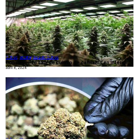
Cultivo
,
Interior
,
Sala de Cultivo
Construye tu sala de cultivo de cannabis en interior...
abril 8, 2024