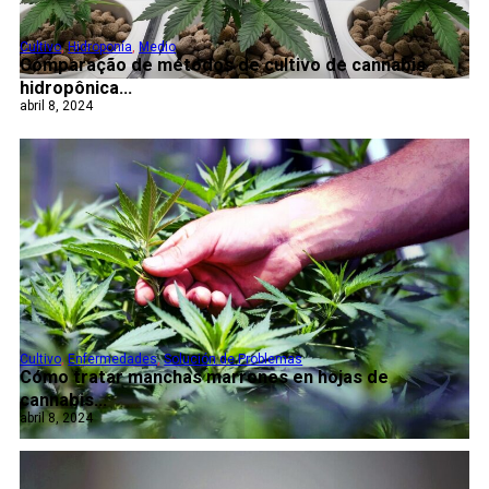
Cultivo
,
Hidroponía
,
Medio
Comparação de métodos de cultivo de cannabis
hidropônica...
abril 8, 2024
Cultivo
,
Enfermedades
,
Solución de Problemas
Cómo tratar manchas marrones en hojas de
cannabis...
abril 8, 2024