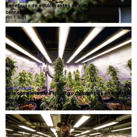
Cultivo
,
Otros
Beneficios de edulcorantes en cultivo de cogollos de
cannabis...
abril 8, 2024
Cultivo
,
Interior
Guía completa para el cultivo de cannabis en tiendas
especializadas...
abril 8, 2024