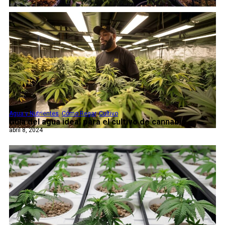
Agua y Nutrientes
,
Cómo Regar
,
Cultivo
Guía del agua ideal para el cultivo de cannabis...
abril 8, 2024