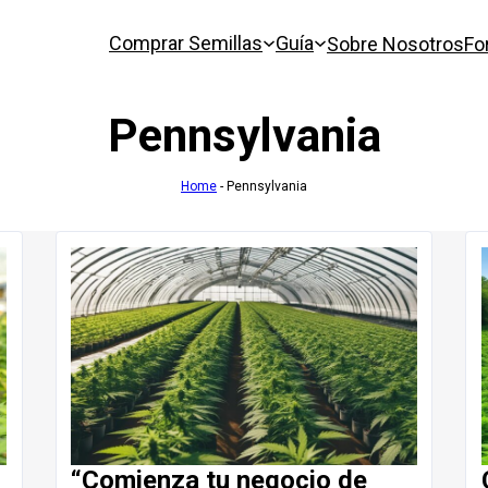
Comprar Semillas
Guía
Sobre Nosotros
Fo
Pennsylvania
Home
-
Pennsylvania
“Comienza tu negocio de