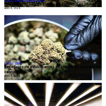
Cultivo
,
Interior
,
Sala de Cultivo
Construye tu sala de cultivo de cannabis en interior...
abril 8, 2024
Cultivo
,
Otros
Beneficios de edulcorantes en cultivo de cogollos de
cannabis...
abril 8, 2024