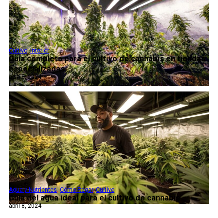
Cultivo
,
Interior
Guía completa para el cultivo de cannabis en tiendas
especializadas...
abril 8, 2024
Agua y Nutrientes
,
Cómo Regar
,
Cultivo
Guía del agua ideal para el cultivo de cannabis...
abril 8, 2024