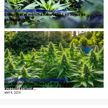
Cultivo
,
Enfermedades
,
Solución de Problemas
Cómo tratar manchas marrones en hojas de
cannabis...
abril 8, 2024
Agua y Nutrientes
,
Cultivo
,
Qué es el Fertilizante
Los mejores nutrientes para cannabis
autofloreciente...
abril 8, 2024