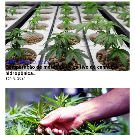
Cultivo
,
Hidroponía
,
Medio
Comparação de métodos de cultivo de cannabis
hidropônica...
abril 8, 2024