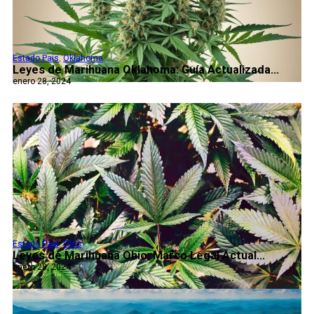
Estado Pais
,
Oklahoma
Leyes de Marihuana Oklahoma: Guía Actualizada...
enero 28, 2024
Estado Pais
,
Ohio
Leyes de Marihuana Ohio: Marco Legal Actual...
enero 28, 2024