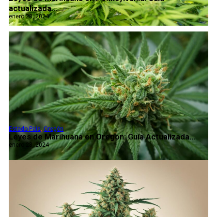
actualizada...
enero 28, 2024
Estado Pais
,
Oregón
Leyes de Marihuana en Oregon: Guía Actualizada...
enero 28, 2024