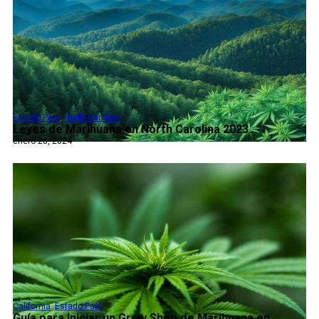
Estado Pais
,
North Carolina
Leyes de Marihuana en North Carolina 2023...
enero 28, 2024
California
,
Estado Pais
Guía para Iniciar un Grow Shop de Marihuana en