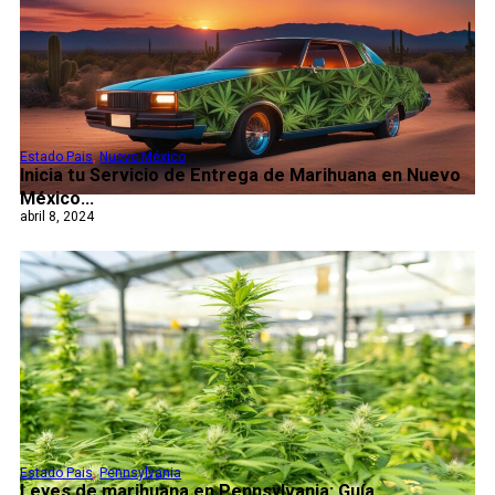
Estado Pais
,
Nuevo México
Inicia tu Servicio de Entrega de Marihuana en Nuevo
México...
abril 8, 2024
Estado Pais
,
Pennsylvania
Leyes de marihuana en Pennsylvania: Guía