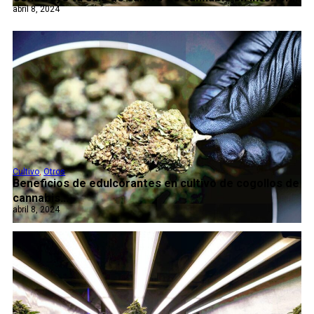
abril 8, 2024
Cultivo
,
Otros
Beneficios de edulcorantes en cultivo de cogollos de
cannabis...
abril 8, 2024