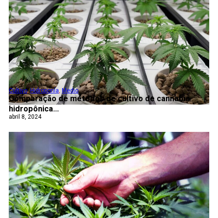
Cultivo
,
Hidroponía
,
Medio
Comparação de métodos de cultivo de cannabis
hidropônica...
abril 8, 2024