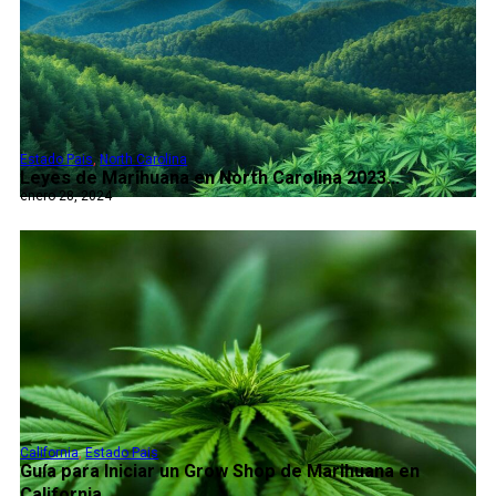
Estado Pais
,
North Carolina
Leyes de Marihuana en North Carolina 2023...
enero 28, 2024
California
,
Estado Pais
Guía para Iniciar un Grow Shop de Marihuana en
California...