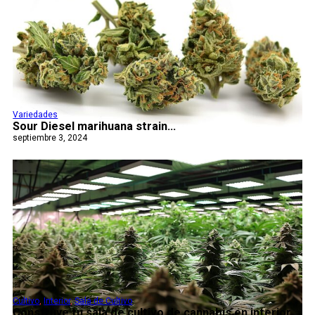
Variedades
Sour Diesel marihuana strain...
septiembre 3, 2024
Cultivo
,
Interior
,
Sala de Cultivo
Construye tu sala de cultivo de cannabis en interior...