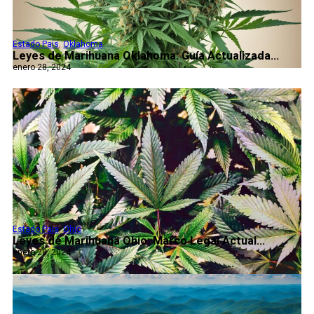
Estado Pais
,
Oklahoma
Leyes de Marihuana Oklahoma: Guía Actualizada...
enero 28, 2024
Estado Pais
,
Ohio
Leyes de Marihuana Ohio: Marco Legal Actual...
enero 28, 2024