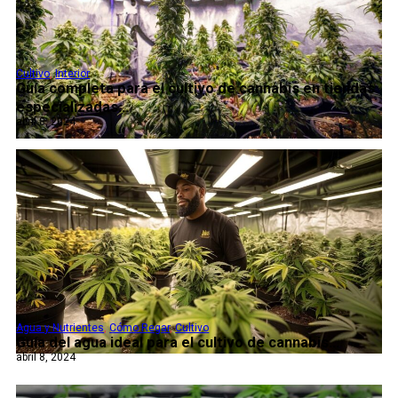
Cultivo
,
Interior
Guía completa para el cultivo de cannabis en tiendas
especializadas...
abril 8, 2024
Agua y Nutrientes
,
Cómo Regar
,
Cultivo
Guía del agua ideal para el cultivo de cannabis...
abril 8, 2024