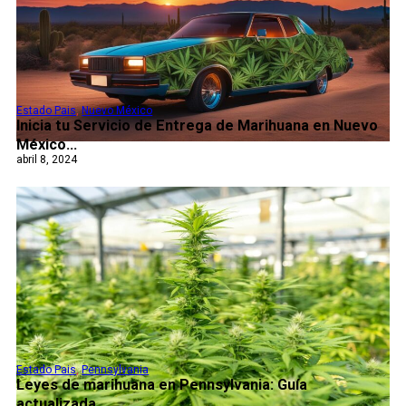
Estado Pais
,
Nuevo México
Inicia tu Servicio de Entrega de Marihuana en Nuevo
México...
abril 8, 2024
Estado Pais
,
Pennsylvania
Leyes de marihuana en Pennsylvania: Guía
actualizada...