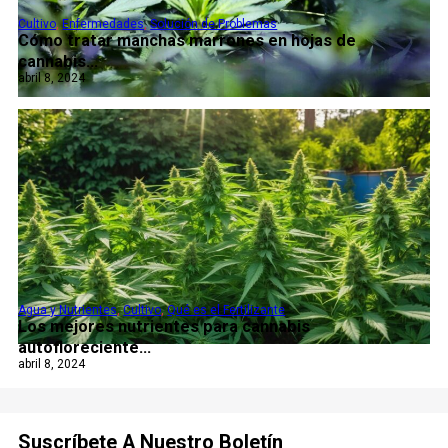
Cultivo
,
Enfermedades
,
Solución de Problemas
Cómo tratar manchas marrones en hojas de
cannabis...
abril 8, 2024
Agua y Nutrientes
,
Cultivo
,
Qué es el Fertilizante
Los mejores nutrientes para cannabis
autofloreciente...
abril 8, 2024
Suscríbete A Nuestro Boletín