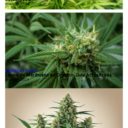
enero 28, 2024
Estado Pais
,
Oregón
Leyes de Marihuana en Oregon: Guía Actualizada...
enero 28, 2024