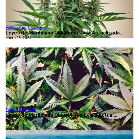
Estado Pais
,
Oklahoma
Leyes de Marihuana Oklahoma: Guía Actualizada...
enero 28, 2024
Estado Pais
,
Ohio
Leyes de Marihuana Ohio: Marco Legal Actual...
enero 28, 2024