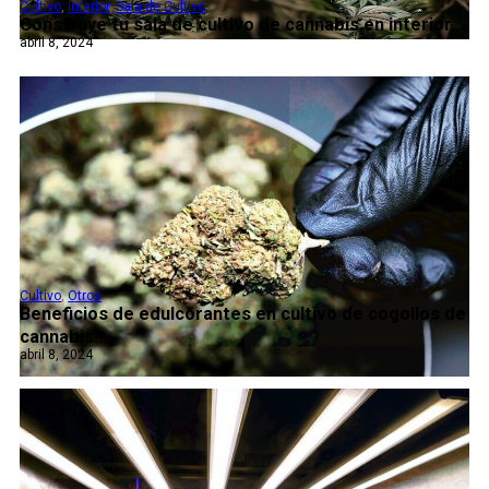
Cultivo
,
Interior
,
Sala de Cultivo
Construye tu sala de cultivo de cannabis en interior...
abril 8, 2024
Cultivo
,
Otros
Beneficios de edulcorantes en cultivo de cogollos de
cannabis...
abril 8, 2024