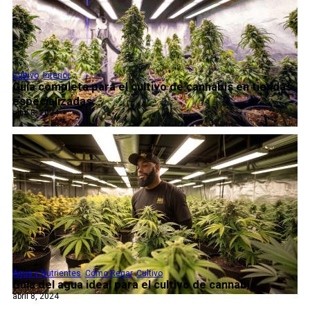
Cultivo
,
Interior
Guía completa para el cultivo de cannabis en tiendas
especializadas...
abril 8, 2024
Agua y Nutrientes
,
Cómo Regar
,
Cultivo
Guía del agua ideal para el cultivo de cannabis...
abril 8, 2024