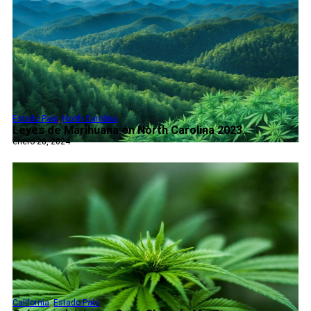
Estado Pais
,
North Carolina
Leyes de Marihuana en North Carolina 2023...
enero 28, 2024
California
,
Estado Pais