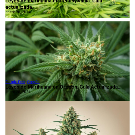
Leyes de marihuana en Pennsylvania: Guía
actualizada...
enero 28, 2024
Estado Pais
,
Oregón
Leyes de Marihuana en Oregon: Guía Actualizada...
enero 28, 2024