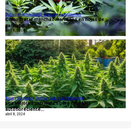
Cultivo
,
Enfermedades
,
Solución de Problemas
Cómo tratar manchas marrones en hojas de
cannabis...
abril 8, 2024
Agua y Nutrientes
,
Cultivo
,
Qué es el Fertilizante
Los mejores nutrientes para cannabis
autofloreciente...
abril 8, 2024