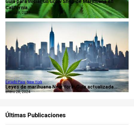
Guía para Iniciar un Grow Shop de Marihuana en
California...
enero 28, 2024
Estado Pais
,
New York
Leyes de marihuana New York: Guía actualizada...
enero 28, 2024
Últimas Publicaciones