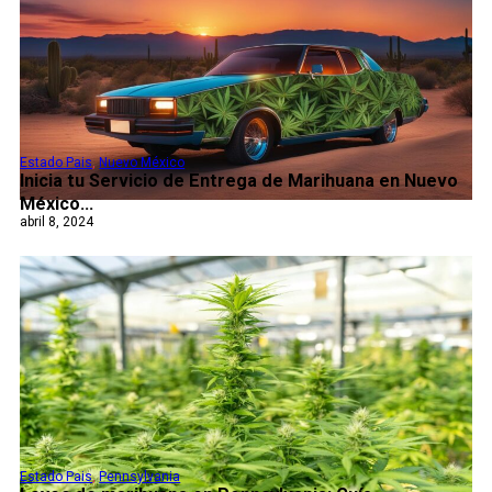
Estado Pais
,
Nuevo México
Inicia tu Servicio de Entrega de Marihuana en Nuevo
México...
abril 8, 2024
Estado Pais
,
Pennsylvania