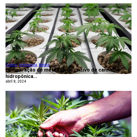
Cultivo
,
Hidroponía
,
Medio
Comparação de métodos de cultivo de cannabis
hidropônica...
abril 8, 2024