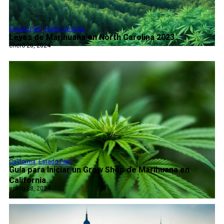
Estado Pais
,
North Carolina
Leyes de Marihuana en North Carolina 2023...
enero 28, 2024
California
,
Estado Pais
Guía para Iniciar un Grow Shop de Marihuana en
California...
enero 28, 2024