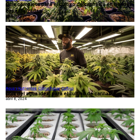
Guía completa para el cultivo de cannabis en tiendas
especializadas...
abril 8, 2024
Agua y Nutrientes
,
Cómo Regar
,
Cultivo
Guía del agua ideal para el cultivo de cannabis...
abril 8, 2024