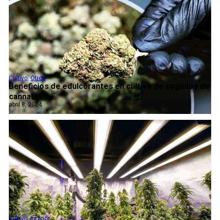
Cultivo
,
Otros
Beneficios de edulcorantes en cultivo de cogollos de
cannabis...
abril 8, 2024
Cultivo
,
Interior