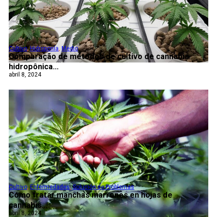
Cultivo
,
Hidroponía
,
Medio
Comparação de métodos de cultivo de cannabis
hidropônica...
abril 8, 2024
Cultivo
,
Enfermedades
,
Solución de Problemas
Cómo tratar manchas marrones en hojas de
cannabis...
abril 8, 2024