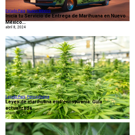
Estado Pais
,
Nuevo México
Inicia tu Servicio de Entrega de Marihuana en Nuevo
México...
abril 8, 2024
Estado Pais
,
Pennsylvania
Leyes de marihuana en Pennsylvania: Guía
actualizada...
enero 28, 2024