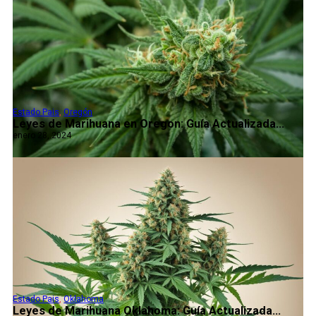
Estado Pais
,
Oregón
Leyes de Marihuana en Oregon: Guía Actualizada...
enero 28, 2024
Estado Pais
,
Oklahoma
Leyes de Marihuana Oklahoma: Guía Actualizada...