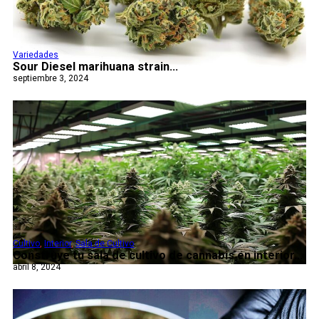
Variedades
Sour Diesel marihuana strain...
septiembre 3, 2024
Cultivo
,
Interior
,
Sala de Cultivo
Construye tu sala de cultivo de cannabis en interior...
abril 8, 2024