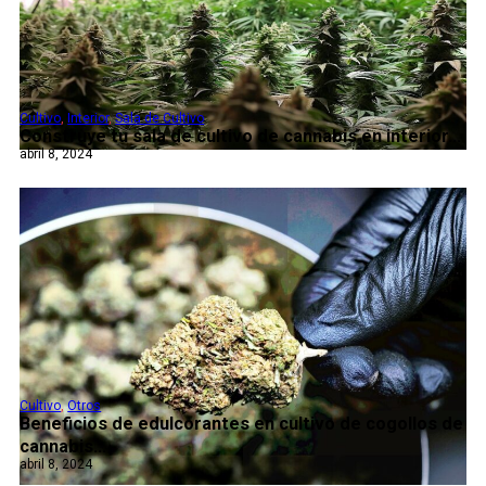
Cultivo
,
Interior
,
Sala de Cultivo
Construye tu sala de cultivo de cannabis en interior...
abril 8, 2024
Cultivo
,
Otros
Beneficios de edulcorantes en cultivo de cogollos de
cannabis...
abril 8, 2024