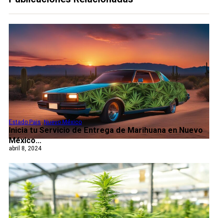
Estado Pais
,
Nuevo México
Inicia tu Servicio de Entrega de Marihuana en Nuevo
México...
abril 8, 2024