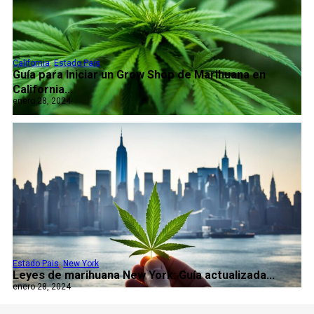
California
,
Estado Pais
Guía para Iniciar un Grow Shop de Marihuana en
California...
enero 28, 2024
Estado Pais
,
New York
Leyes de marihuana New York: Guía actualizada...
enero 28, 2024