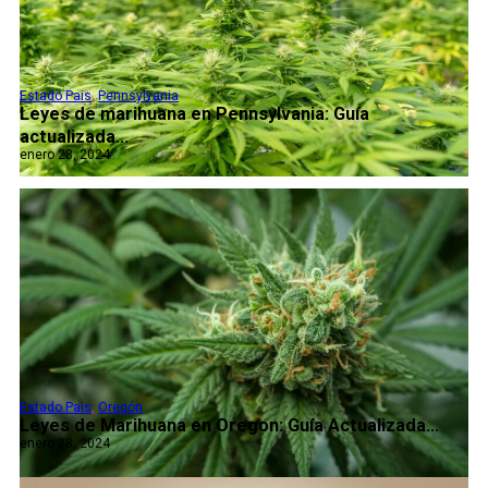
Estado Pais
,
Pennsylvania
Leyes de marihuana en Pennsylvania: Guía
actualizada...
enero 28, 2024
Estado Pais
,
Oregón
Leyes de Marihuana en Oregon: Guía Actualizada...
enero 28, 2024