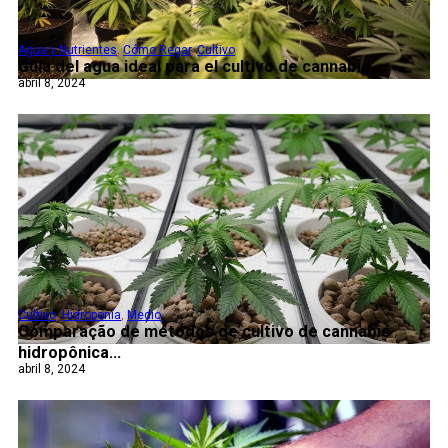
Agua y Nutrientes
,
Cómo Regar
,
Cultivo
Guía del agua ideal para el cultivo de cannabis...
abril 8, 2024
Cultivo
,
Hidroponía
,
Medio
Comparação de métodos de cultivo de cannabis
hidropônica...
abril 8, 2024