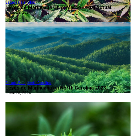
Estado Pais
,
Ohio
Leyes de Marihuana Ohio: Marco Legal Actual...
enero 28, 2024
Estado Pais
,
North Carolina
Leyes de Marihuana en North Carolina 2023...
enero 28, 2024