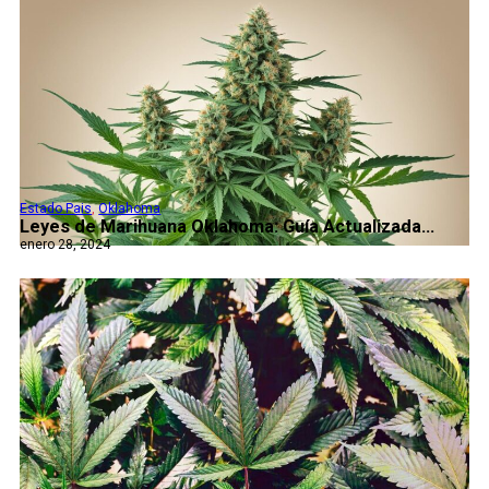
Estado Pais
,
Oklahoma
Leyes de Marihuana Oklahoma: Guía Actualizada...
enero 28, 2024