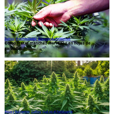
Cultivo
,
Enfermedades
,
Solución de Problemas
Cómo tratar manchas marrones en hojas de
cannabis...
abril 8, 2024
Agua y Nutrientes
,
Cultivo
,
Qué es el Fertilizante