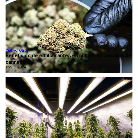
Cultivo
,
Otros
Beneficios de edulcorantes en cultivo de cogollos de
cannabis...
abril 8, 2024