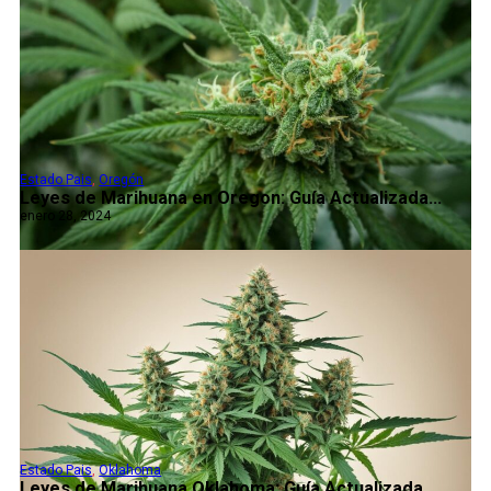
Estado Pais
,
Oregón
Leyes de Marihuana en Oregon: Guía Actualizada...
enero 28, 2024
Estado Pais
,
Oklahoma
Leyes de Marihuana Oklahoma: Guía Actualizada...