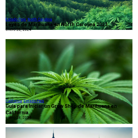
Estado Pais
,
North Carolina
Leyes de Marihuana en North Carolina 2023...
enero 28, 2024
California
,
Estado Pais
Guía para Iniciar un Grow Shop de Marihuana en
California...
enero 28, 2024