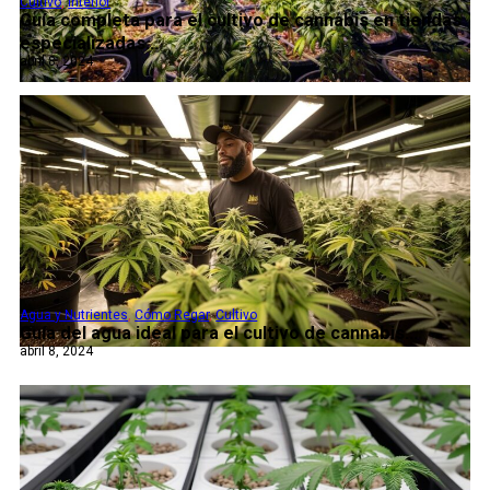
Cultivo
,
Interior
Guía completa para el cultivo de cannabis en tiendas
especializadas...
abril 8, 2024
Agua y Nutrientes
,
Cómo Regar
,
Cultivo
Guía del agua ideal para el cultivo de cannabis...
abril 8, 2024