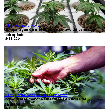
Cultivo
,
Hidroponía
,
Medio
Comparação de métodos de cultivo de cannabis
hidropônica...
abril 8, 2024
Cultivo
,
Enfermedades
,
Solución de Problemas
Cómo tratar manchas marrones en hojas de
cannabis...
abril 8, 2024