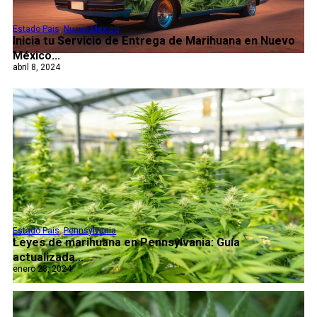
Estado Pais
,
Nuevo México
Inicia tu Servicio de Entrega de Marihuana en Nuevo
México...
abril 8, 2024
Estado Pais
,
Pennsylvania
Leyes de marihuana en Pennsylvania: Guía
actualizada...
enero 28, 2024