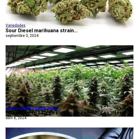
Variedades
Sour Diesel marihuana strain...
septiembre 3, 2024
Cultivo
,
Interior
,
Sala de Cultivo
Construye tu sala de cultivo de cannabis en interior...
abril 8, 2024