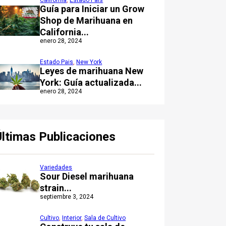
California
,
Estado Pais
Guía para Iniciar un Grow
Shop de Marihuana en
California...
enero 28, 2024
Estado Pais
,
New York
Leyes de marihuana New
York: Guía actualizada...
enero 28, 2024
Últimas Publicaciones
Variedades
Sour Diesel marihuana
strain...
septiembre 3, 2024
Cultivo
,
Interior
,
Sala de Cultivo