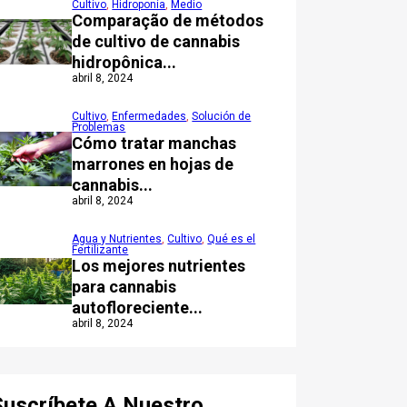
Cultivo
,
Hidroponía
,
Medio
Comparação de métodos
de cultivo de cannabis
hidropônica...
abril 8, 2024
Cultivo
,
Enfermedades
,
Solución de
Problemas
Cómo tratar manchas
marrones en hojas de
cannabis...
abril 8, 2024
Agua y Nutrientes
,
Cultivo
,
Qué es el
Fertilizante
Los mejores nutrientes
para cannabis
autofloreciente...
abril 8, 2024
Suscríbete A Nuestro