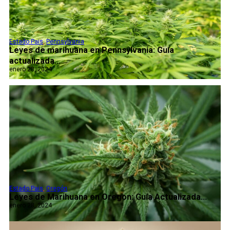
Estado Pais
,
Pennsylvania
Leyes de marihuana en Pennsylvania: Guía
actualizada...
enero 28, 2024
Estado Pais
,
Oregón
Leyes de Marihuana en Oregon: Guía Actualizada...
enero 28, 2024