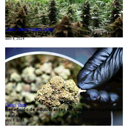
Cultivo
,
Interior
,
Sala de Cultivo
Construye tu sala de cultivo de cannabis en interior...
abril 8, 2024
Cultivo
,
Otros
Beneficios de edulcorantes en cultivo de cogollos de
cannabis...
abril 8, 2024