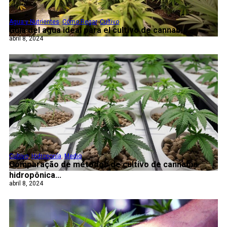
Agua y Nutrientes
,
Cómo Regar
,
Cultivo
Guía del agua ideal para el cultivo de cannabis...
abril 8, 2024
Cultivo
,
Hidroponía
,
Medio
Comparação de métodos de cultivo de cannabis
hidropônica...
abril 8, 2024