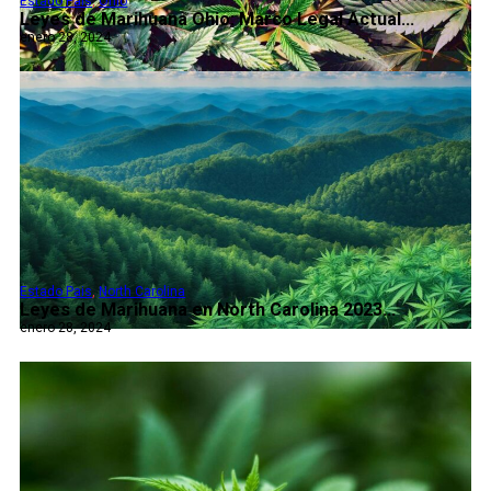
Estado Pais
,
Ohio
Leyes de Marihuana Ohio: Marco Legal Actual...
enero 28, 2024
Estado Pais
,
North Carolina
Leyes de Marihuana en North Carolina 2023...
enero 28, 2024