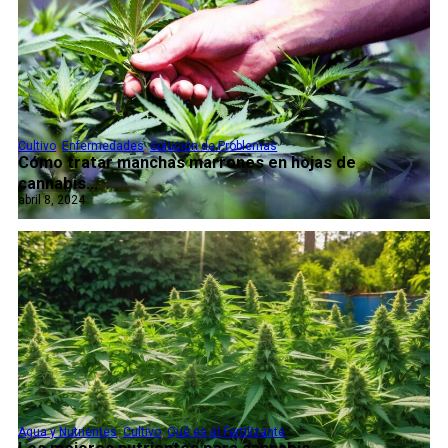
Cultivo
,
Enfermedades
,
Solución de Problemas
Cómo tratar manchas marrones en hojas de
cannabis...
abril 8, 2024
Agua y Nutrientes
,
Cultivo
,
Qué es el Fertilizante