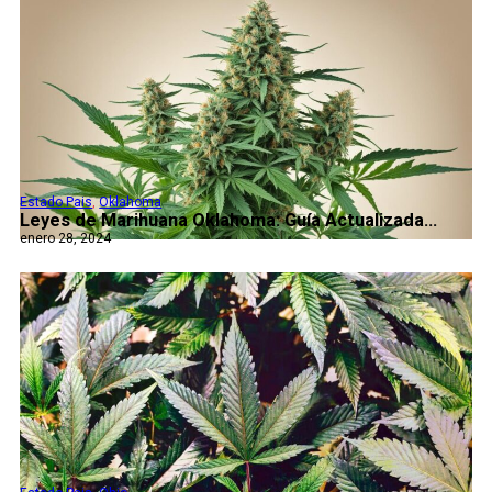
Estado Pais
,
Oklahoma
Leyes de Marihuana Oklahoma: Guía Actualizada...
enero 28, 2024