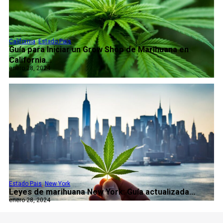
California
,
Estado Pais
Guía para Iniciar un Grow Shop de Marihuana en
California...
enero 28, 2024
Estado Pais
,
New York
Leyes de marihuana New York: Guía actualizada...
enero 28, 2024