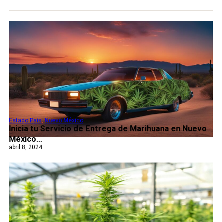
Estado Pais
,
Nuevo México
Inicia tu Servicio de Entrega de Marihuana en Nuevo
México...
abril 8, 2024