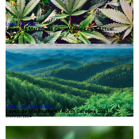
Estado Pais
,
Ohio
Leyes de Marihuana Ohio: Marco Legal Actual...
enero 28, 2024
Estado Pais
,
North Carolina
Leyes de Marihuana en North Carolina 2023...
enero 28, 2024