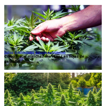
Cultivo
,
Enfermedades
,
Solución de Problemas
Cómo tratar manchas marrones en hojas de
cannabis...
abril 8, 2024