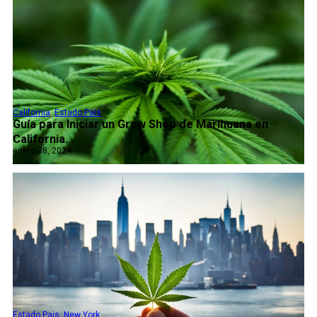
California
,
Estado Pais
Guía para Iniciar un Grow Shop de Marihuana en
California...
enero 28, 2024
Estado Pais
,
New York