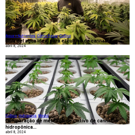
Agua y Nutrientes
,
Cómo Regar
,
Cultivo
Guía del agua ideal para el cultivo de cannabis...
abril 8, 2024
Cultivo
,
Hidroponía
,
Medio
Comparação de métodos de cultivo de cannabis
hidropônica...
abril 8, 2024