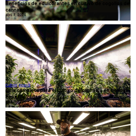
Beneficios de edulcorantes en cultivo de cogollos de
cannabis...
abril 8, 2024
Cultivo
,
Interior
Guía completa para el cultivo de cannabis en tiendas
especializadas...
abril 8, 2024