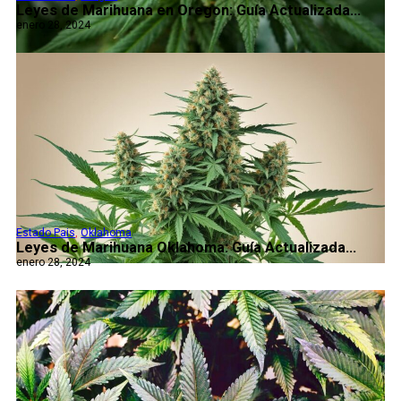
Leyes de Marihuana en Oregon: Guía Actualizada...
enero 28, 2024
Estado Pais
,
Oklahoma
Leyes de Marihuana Oklahoma: Guía Actualizada...
enero 28, 2024