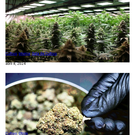
Cultivo
,
Interior
,
Sala de Cultivo
Construye tu sala de cultivo de cannabis en interior...
abril 8, 2024
Cultivo
,
Otros