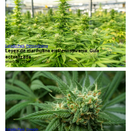
Estado Pais
,
Pennsylvania
Leyes de marihuana en Pennsylvania: Guía
actualizada...
enero 28, 2024
Estado Pais
,
Oregón