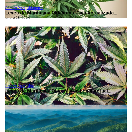
Estado Pais
,
Oklahoma
Leyes de Marihuana Oklahoma: Guía Actualizada...
enero 28, 2024
Estado Pais
,
Ohio
Leyes de Marihuana Ohio: Marco Legal Actual...
enero 28, 2024