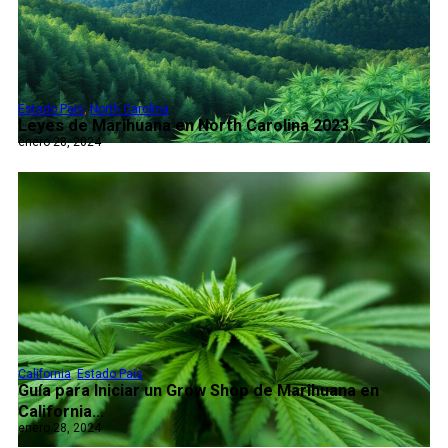
Estado Pais
,
North Carolina
Leyes de Marihuana en North Carolina 2023...
enero 28, 2024
California
,
Estado Pais
Guía para Iniciar un Grow Shop de Marihuana en
California...
enero 28, 2024