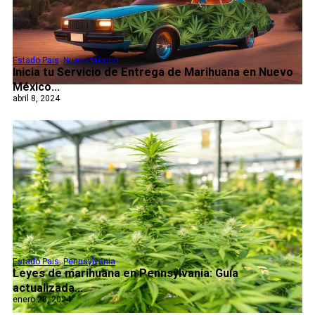
Estado Pais
,
Nuevo México
Inicia tu Servicio de Entrega de Marihuana en Nuevo
México...
abril 8, 2024
Estado Pais
,
Pennsylvania
Leyes de marihuana en Pennsylvania: Guía
actualizada...
enero 28, 2024