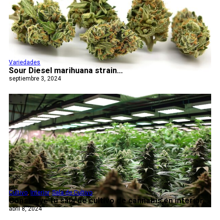
Variedades
Sour Diesel marihuana strain...
septiembre 3, 2024
Cultivo
,
Interior
,
Sala de Cultivo
Construye tu sala de cultivo de cannabis en interior...
abril 8, 2024