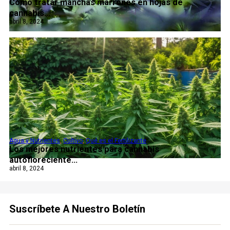
Cómo tratar manchas marrones en hojas de
cannabis...
abril 8, 2024
Agua y Nutrientes
,
Cultivo
,
Qué es el Fertilizante
Los mejores nutrientes para cannabis
autofloreciente...
abril 8, 2024
Suscríbete A Nuestro Boletín