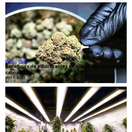
Cultivo
,
Otros
Beneficios de edulcorantes en cultivo de cogollos de
cannabis...
abril 8, 2024