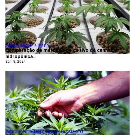
Cultivo
,
Hidroponía
,
Medio
Comparação de métodos de cultivo de cannabis
hidropônica...
abril 8, 2024
Cultivo
,
Enfermedades
,
Solución de Problemas