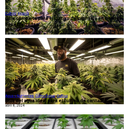
Cultivo
,
Interior
Guía completa para el cultivo de cannabis en tiendas
especializadas...
abril 8, 2024
Agua y Nutrientes
,
Cómo Regar
,
Cultivo
Guía del agua ideal para el cultivo de cannabis...
abril 8, 2024