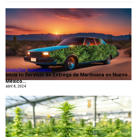
Estado Pais
,
Nuevo México
Inicia tu Servicio de Entrega de Marihuana en Nuevo
México...
abril 8, 2024