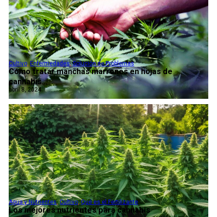
Cultivo
,
Enfermedades
,
Solución de Problemas
Cómo tratar manchas marrones en hojas de
cannabis...
abril 8, 2024
Agua y Nutrientes
,
Cultivo
,
Qué es el Fertilizante
Los mejores nutrientes para cannabis