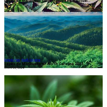
Leyes de Marihuana Ohio: Marco Legal Actual...
enero 28, 2024
Estado Pais
,
North Carolina
Leyes de Marihuana en North Carolina 2023...
enero 28, 2024