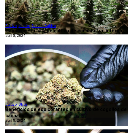
Cultivo
,
Interior
,
Sala de Cultivo
Construye tu sala de cultivo de cannabis en interior...
abril 8, 2024
Cultivo
,
Otros
Beneficios de edulcorantes en cultivo de cogollos de
cannabis...
abril 8, 2024