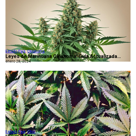
Estado Pais
,
Oklahoma
Leyes de Marihuana Oklahoma: Guía Actualizada...
enero 28, 2024
Estado Pais
,
Ohio