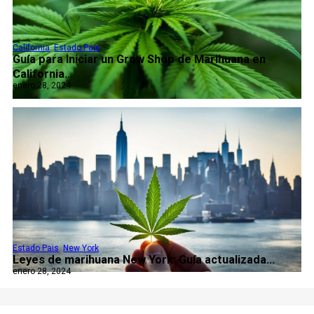
California
,
Estado Pais
Guía para Iniciar un Grow Shop de Marihuana en
California...
enero 28, 2024
Estado Pais
,
New York
Leyes de marihuana New York: Guía actualizada...
enero 28, 2024