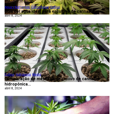
Agua y Nutrientes
,
Cómo Regar
,
Cultivo
Guía del agua ideal para el cultivo de cannabis...
abril 8, 2024
Cultivo
,
Hidroponía
,
Medio
Comparação de métodos de cultivo de cannabis
hidropônica...
abril 8, 2024