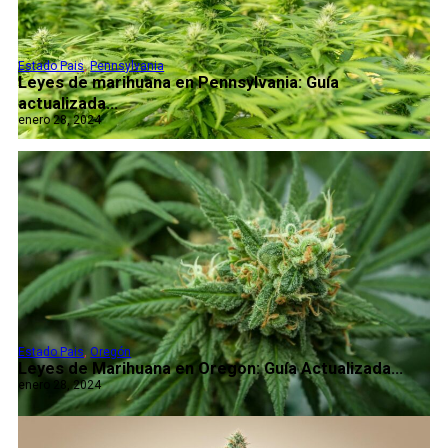
Estado Pais
,
Pennsylvania
Leyes de marihuana en Pennsylvania: Guía
actualizada...
enero 28, 2024
Estado Pais
,
Oregón
Leyes de Marihuana en Oregon: Guía Actualizada...
enero 28, 2024