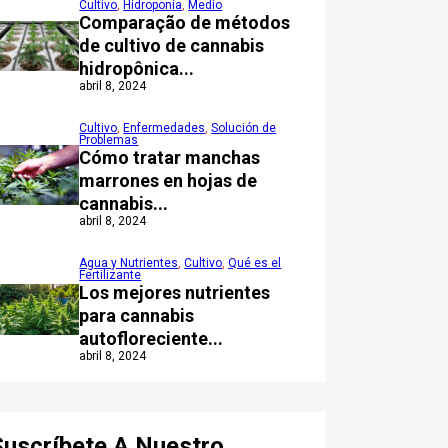
Cultivo
,
Hidroponía
,
Medio
Comparação de métodos
de cultivo de cannabis
hidropônica...
abril 8, 2024
Cultivo
,
Enfermedades
,
Solución de
Problemas
Cómo tratar manchas
marrones en hojas de
cannabis...
abril 8, 2024
Agua y Nutrientes
,
Cultivo
,
Qué es el
Fertilizante
Los mejores nutrientes
para cannabis
autofloreciente...
abril 8, 2024
Suscríbete A Nuestro