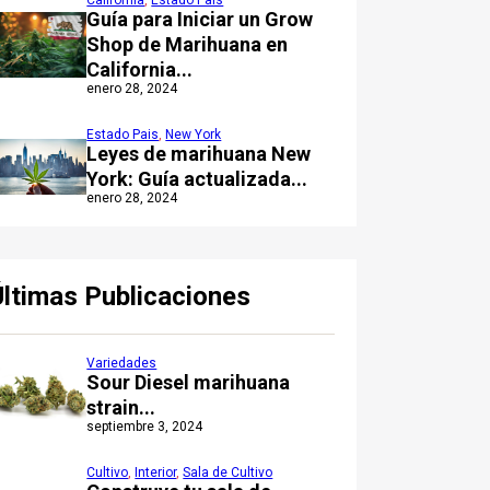
California
,
Estado Pais
Guía para Iniciar un Grow
Shop de Marihuana en
California...
enero 28, 2024
Estado Pais
,
New York
Leyes de marihuana New
York: Guía actualizada...
enero 28, 2024
Últimas Publicaciones
Variedades
Sour Diesel marihuana
strain...
septiembre 3, 2024
Cultivo
,
Interior
,
Sala de Cultivo