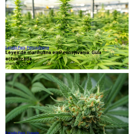
Estado Pais
,
Pennsylvania
Leyes de marihuana en Pennsylvania: Guía
actualizada...
enero 28, 2024
Estado Pais
,
Oregón