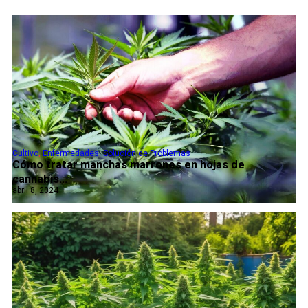
Cultivo
,
Enfermedades
,
Solución de Problemas
Cómo tratar manchas marrones en hojas de
cannabis...
abril 8, 2024