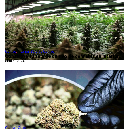
Cultivo
,
Interior
,
Sala de Cultivo
Construye tu sala de cultivo de cannabis en interior...
abril 8, 2024
Cultivo
,
Otros