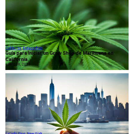
California
,
Estado Pais
Guía para Iniciar un Grow Shop de Marihuana en
California...
enero 28, 2024
Estado Pais
,
New York