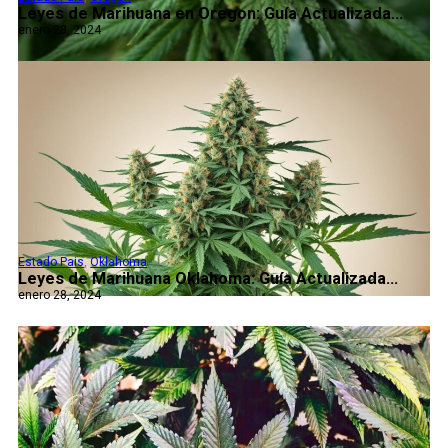
Leyes de Marihuana en Oregon: Guía Actualizada...
enero 28, 2024
Estado Pais
,
Oklahoma
Leyes de Marihuana Oklahoma: Guía Actualizada...
enero 28, 2024