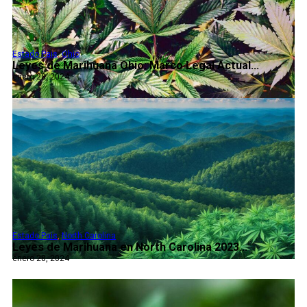
Estado Pais
,
Ohio
Leyes de Marihuana Ohio: Marco Legal Actual...
enero 28, 2024
Estado Pais
,
North Carolina
Leyes de Marihuana en North Carolina 2023...
enero 28, 2024