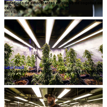
Beneficios de edulcorantes en cultivo de cogollos de
cannabis...
abril 8, 2024
Cultivo
,
Interior
Guía completa para el cultivo de cannabis en tiendas
especializadas...
abril 8, 2024