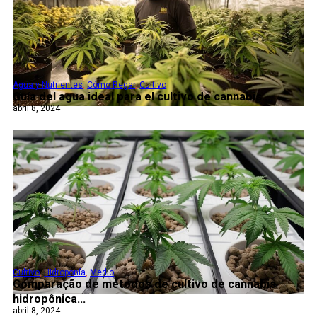
Agua y Nutrientes
,
Cómo Regar
,
Cultivo
Guía del agua ideal para el cultivo de cannabis...
abril 8, 2024
Cultivo
,
Hidroponía
,
Medio
Comparação de métodos de cultivo de cannabis
hidropônica...
abril 8, 2024