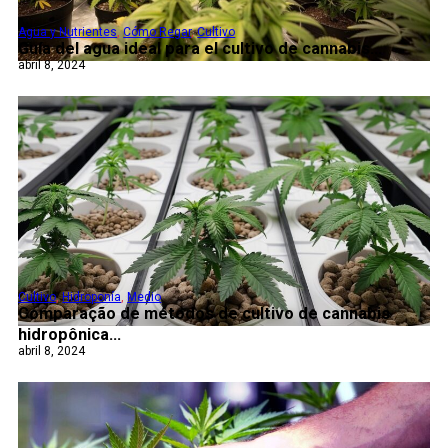
Agua y Nutrientes
,
Cómo Regar
,
Cultivo
Guía del agua ideal para el cultivo de cannabis...
abril 8, 2024
Cultivo
,
Hidroponía
,
Medio
Comparação de métodos de cultivo de cannabis
hidropônica...
abril 8, 2024