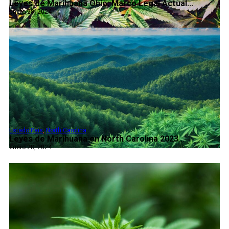
Leyes de Marihuana Ohio: Marco Legal Actual...
enero 28, 2024
Estado Pais
,
North Carolina
Leyes de Marihuana en North Carolina 2023...
enero 28, 2024