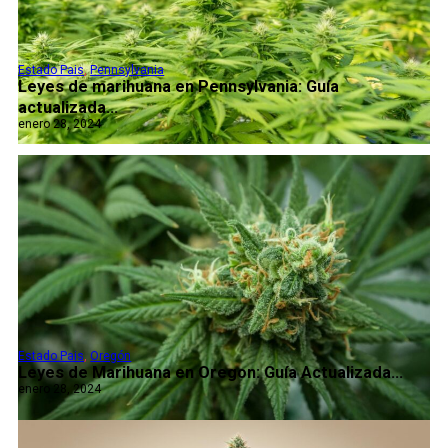
Estado Pais
,
Pennsylvania
Leyes de marihuana en Pennsylvania: Guía
actualizada...
enero 28, 2024
Estado Pais
,
Oregón
Leyes de Marihuana en Oregon: Guía Actualizada...
enero 28, 2024