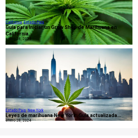
California
,
Estado Pais
Guía para Iniciar un Grow Shop de Marihuana en
California...
enero 28, 2024
Estado Pais
,
New York
Leyes de marihuana New York: Guía actualizada...
enero 28, 2024