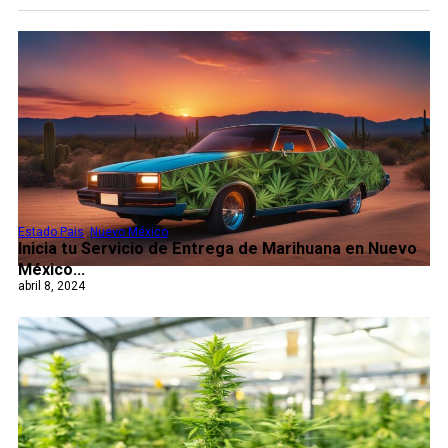
Estado Pais
,
Nuevo México
Inicia tu Servicio de Entrega de Marihuana en Nuevo
México...
abril 8, 2024