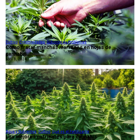
Cultivo
,
Enfermedades
,
Solución de Problemas
Cómo tratar manchas marrones en hojas de
cannabis...
abril 8, 2024
Agua y Nutrientes
,
Cultivo
,
Qué es el Fertilizante
Los mejores nutrientes para cannabis