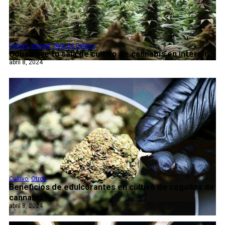
Cultivo
,
Interior
,
Sala de Cultivo
Construye tu sala de cultivo de cannabis en interior...
abril 8, 2024
Cultivo
,
Otros
Beneficios de edulcorantes en cultivo de cogollos de
cannabis...
abril 8, 2024