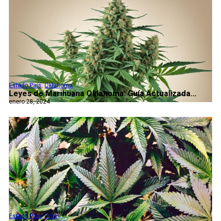
Estado Pais
,
Oklahoma
Leyes de Marihuana Oklahoma: Guía Actualizada...
enero 28, 2024
Estado Pais
,
Ohio