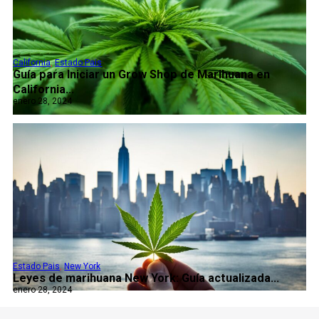
California
,
Estado Pais
Guía para Iniciar un Grow Shop de Marihuana en
California...
enero 28, 2024
Estado Pais
,
New York
Leyes de marihuana New York: Guía actualizada...
enero 28, 2024