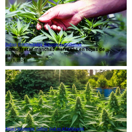
Cultivo
,
Enfermedades
,
Solución de Problemas
Cómo tratar manchas marrones en hojas de
cannabis...
abril 8, 2024
Agua y Nutrientes
,
Cultivo
,
Qué es el Fertilizante