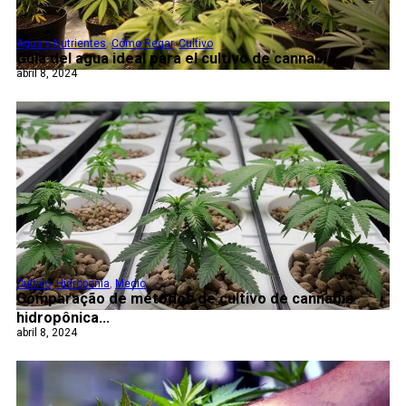
Agua y Nutrientes
,
Cómo Regar
,
Cultivo
Guía del agua ideal para el cultivo de cannabis...
abril 8, 2024
Cultivo
,
Hidroponía
,
Medio
Comparação de métodos de cultivo de cannabis
hidropônica...
abril 8, 2024