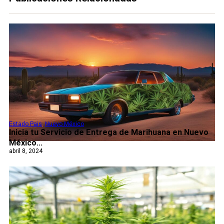
Estado Pais
,
Nuevo México
Inicia tu Servicio de Entrega de Marihuana en Nuevo
México...
abril 8, 2024