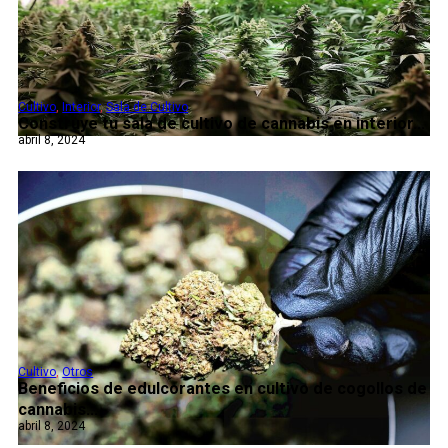
Cultivo
,
Interior
,
Sala de Cultivo
Construye tu sala de cultivo de cannabis en interior...
abril 8, 2024
Cultivo
,
Otros
Beneficios de edulcorantes en cultivo de cogollos de
cannabis...
abril 8, 2024