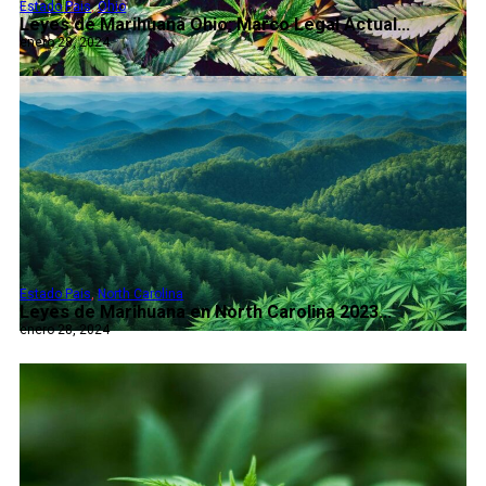
Estado Pais
,
Ohio
Leyes de Marihuana Ohio: Marco Legal Actual...
enero 28, 2024
Estado Pais
,
North Carolina
Leyes de Marihuana en North Carolina 2023...
enero 28, 2024