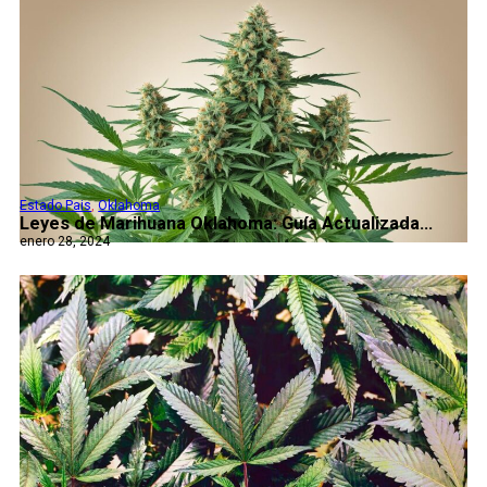
Estado Pais
,
Oklahoma
Leyes de Marihuana Oklahoma: Guía Actualizada...
enero 28, 2024