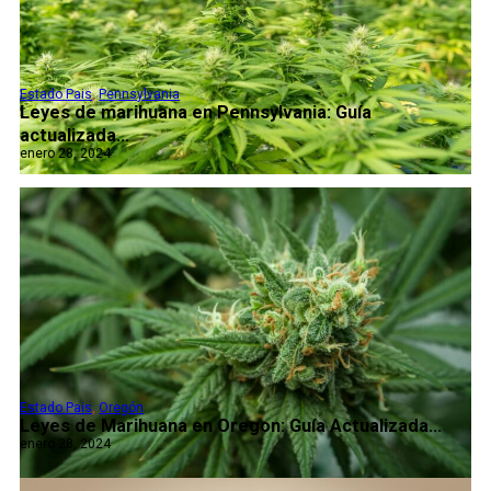
Estado Pais
,
Pennsylvania
Leyes de marihuana en Pennsylvania: Guía
actualizada...
enero 28, 2024
Estado Pais
,
Oregón
Leyes de Marihuana en Oregon: Guía Actualizada...
enero 28, 2024