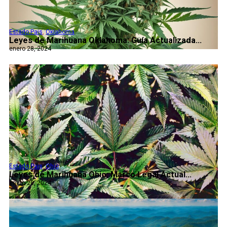
Estado Pais
,
Oklahoma
Leyes de Marihuana Oklahoma: Guía Actualizada...
enero 28, 2024
Estado Pais
,
Ohio
Leyes de Marihuana Ohio: Marco Legal Actual...
enero 28, 2024