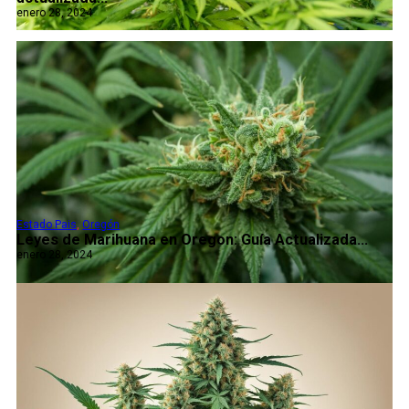
enero 28, 2024
Estado Pais
,
Oregón
Leyes de Marihuana en Oregon: Guía Actualizada...
enero 28, 2024