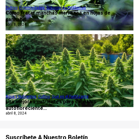
Cultivo
,
Enfermedades
,
Solución de Problemas
Cómo tratar manchas marrones en hojas de
cannabis...
abril 8, 2024
Agua y Nutrientes
,
Cultivo
,
Qué es el Fertilizante
Los mejores nutrientes para cannabis
autofloreciente...
abril 8, 2024
Suscríbete A Nuestro Boletín