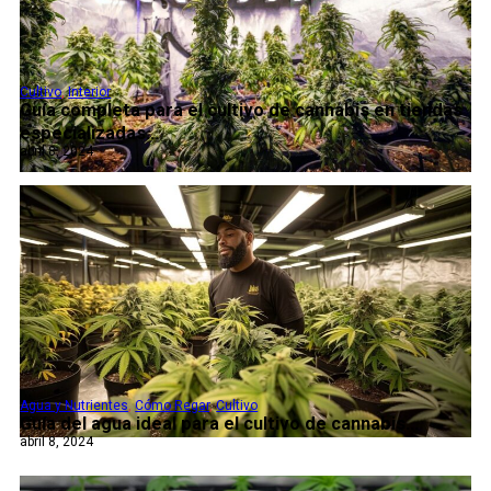
Cultivo
,
Interior
Guía completa para el cultivo de cannabis en tiendas
especializadas...
abril 8, 2024
Agua y Nutrientes
,
Cómo Regar
,
Cultivo
Guía del agua ideal para el cultivo de cannabis...
abril 8, 2024