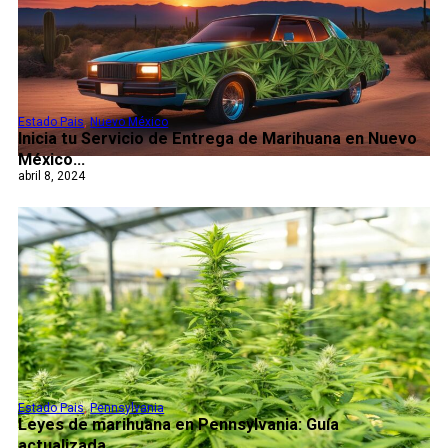
Estado Pais
,
Nuevo México
Inicia tu Servicio de Entrega de Marihuana en Nuevo
México...
abril 8, 2024
Estado Pais
,
Pennsylvania
Leyes de marihuana en Pennsylvania: Guía
actualizada...