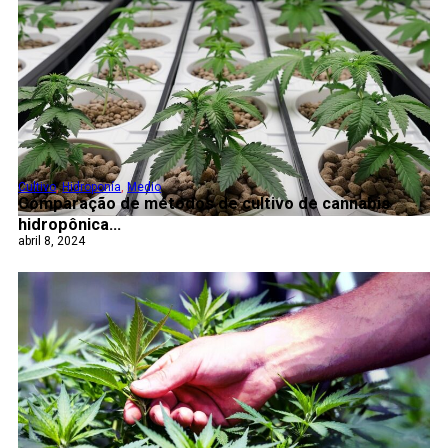
Cultivo
,
Hidroponía
,
Medio
Comparação de métodos de cultivo de cannabis
hidropônica...
abril 8, 2024