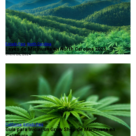
Estado Pais
,
North Carolina
Leyes de Marihuana en North Carolina 2023...
enero 28, 2024
California
,
Estado Pais
Guía para Iniciar un Grow Shop de Marihuana en
California...