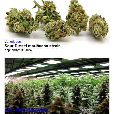
Variedades
Sour Diesel marihuana strain...
septiembre 3, 2024
Cultivo
,
Interior
,
Sala de Cultivo
Construye tu sala de cultivo de cannabis en interior...