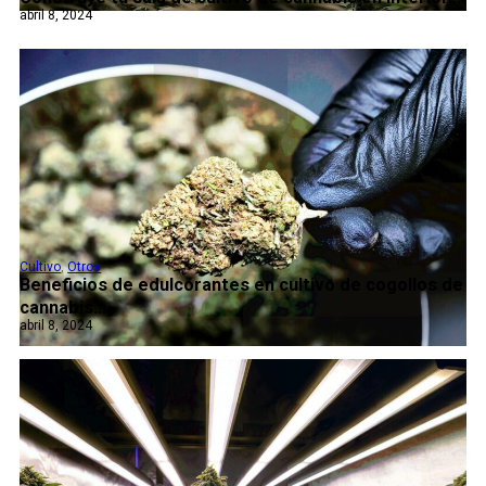
abril 8, 2024
Cultivo
,
Otros
Beneficios de edulcorantes en cultivo de cogollos de
cannabis...
abril 8, 2024