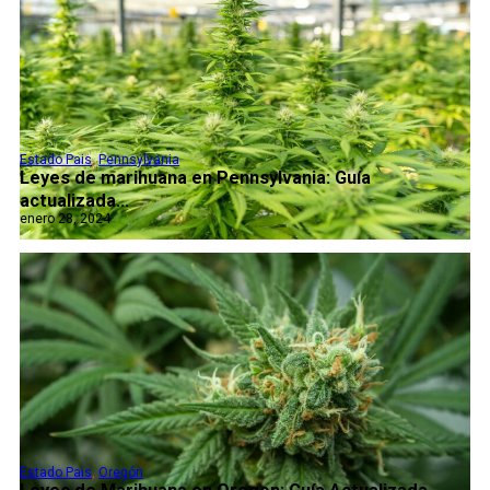
Estado Pais
,
Pennsylvania
Leyes de marihuana en Pennsylvania: Guía
actualizada...
enero 28, 2024
Estado Pais
,
Oregón