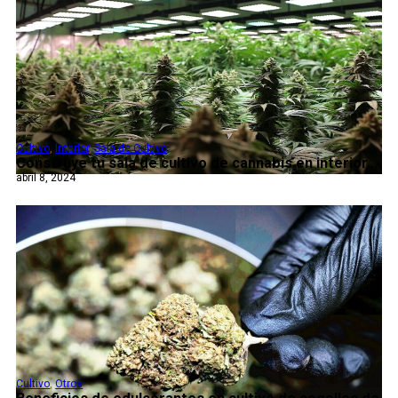
Cultivo
,
Interior
,
Sala de Cultivo
Construye tu sala de cultivo de cannabis en interior...
abril 8, 2024
Cultivo
,
Otros