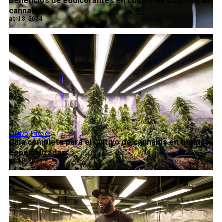
Beneficios de edulcorantes en cultivo de cogollos de
cannabis...
abril 8, 2024
Cultivo
,
Interior
Guía completa para el cultivo de cannabis en tiendas
especializadas...
abril 8, 2024