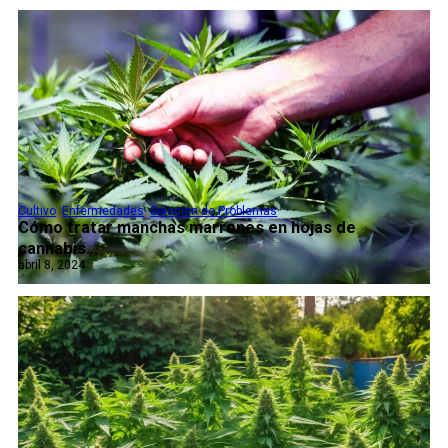
Cultivo
,
Enfermedades
,
Solución de Problemas
Cómo tratar manchas marrones en hojas de
cannabis...
abril 8, 2024