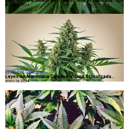
Leyes de Marihuana en Oregon: Guía Actualizada...
enero 28, 2024
Estado Pais
,
Oklahoma
Leyes de Marihuana Oklahoma: Guía Actualizada...
enero 28, 2024