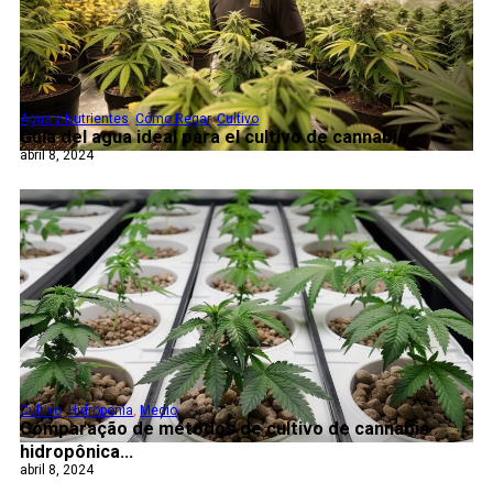
Agua y Nutrientes
,
Cómo Regar
,
Cultivo
Guía del agua ideal para el cultivo de cannabis...
abril 8, 2024
Cultivo
,
Hidroponía
,
Medio
Comparação de métodos de cultivo de cannabis
hidropônica...
abril 8, 2024