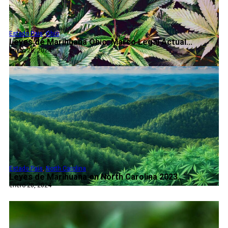
Estado Pais
,
Ohio
Leyes de Marihuana Ohio: Marco Legal Actual...
enero 28, 2024
Estado Pais
,
North Carolina
Leyes de Marihuana en North Carolina 2023...
enero 28, 2024