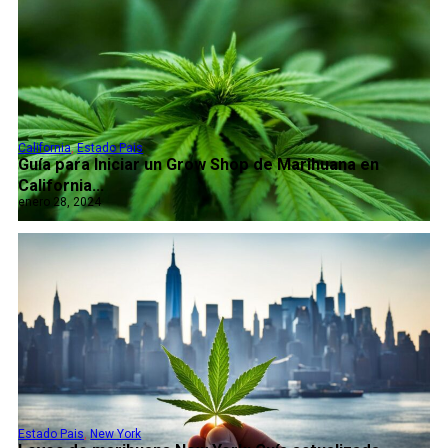
California
,
Estado Pais
Guía para Iniciar un Grow Shop de Marihuana en
California...
enero 28, 2024
Estado Pais
,
New York