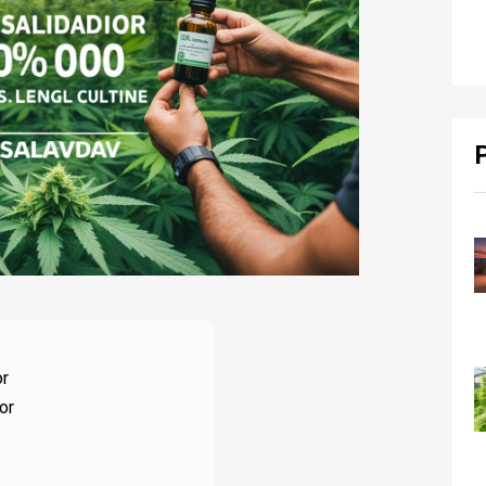
or
or