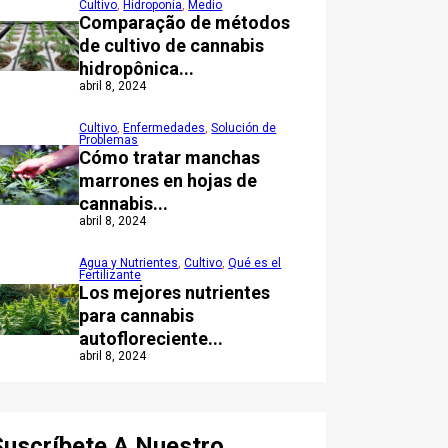
Cultivo
,
Hidroponía
,
Medio
Comparação de métodos
de cultivo de cannabis
hidropônica...
abril 8, 2024
Cultivo
,
Enfermedades
,
Solución de
Problemas
Cómo tratar manchas
marrones en hojas de
cannabis...
abril 8, 2024
Agua y Nutrientes
,
Cultivo
,
Qué es el
Fertilizante
Los mejores nutrientes
para cannabis
autofloreciente...
abril 8, 2024
Suscríbete A Nuestro