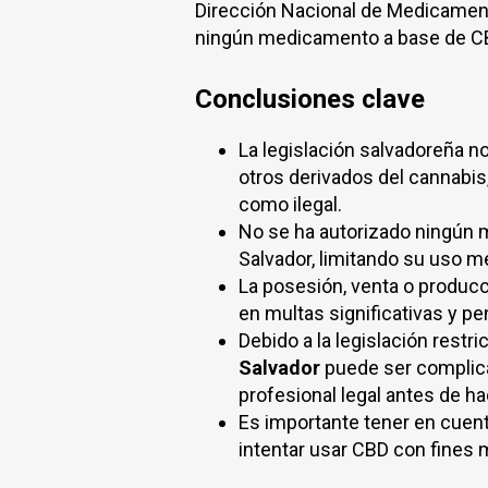
Dirección Nacional de Medicament
ningún medicamento a base de CBD
Conclusiones clave
La legislación salvadoreña no
otros derivados del cannabis,
como ilegal.
No se ha autorizado ningún 
Salvador, limitando su uso me
La posesión, venta o producc
en multas significativas y pe
Debido a la legislación restric
Salvador
puede ser complica
profesional legal antes de ha
Es importante tener en cuen
intentar usar CBD con fines m