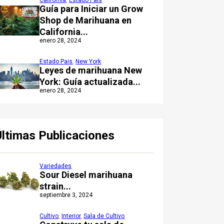
California
,
Estado Pais
Guía para Iniciar un Grow
Shop de Marihuana en
California...
enero 28, 2024
Estado Pais
,
New York
Leyes de marihuana New
York: Guía actualizada...
enero 28, 2024
Últimas Publicaciones
Variedades
Sour Diesel marihuana
strain...
septiembre 3, 2024
Cultivo
,
Interior
,
Sala de Cultivo