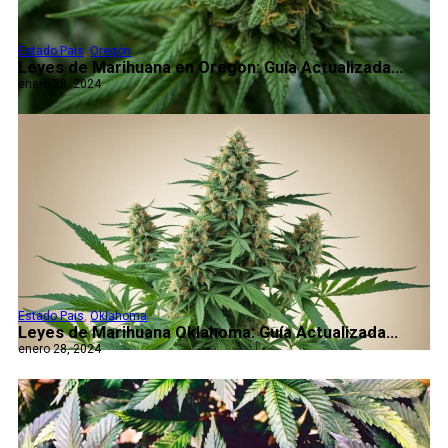
Estado Pais
,
Oregón
Leyes de Marihuana en Oregon: Guía Actualizada...
enero 28, 2024
Estado Pais
,
Oklahoma
Leyes de Marihuana Oklahoma: Guía Actualizada...
enero 28, 2024