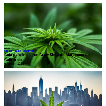
California
,
Estado Pais
Guía para Iniciar un Grow Shop de Marihuana en
California...
enero 28, 2024