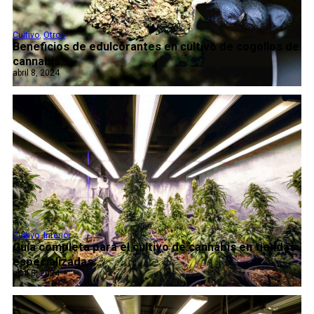
Cultivo
,
Otros
Beneficios de edulcorantes en cultivo de cogollos de
cannabis...
abril 8, 2024
Cultivo
,
Interior
Guía completa para el cultivo de cannabis en tiendas
especializadas...
abril 8, 2024