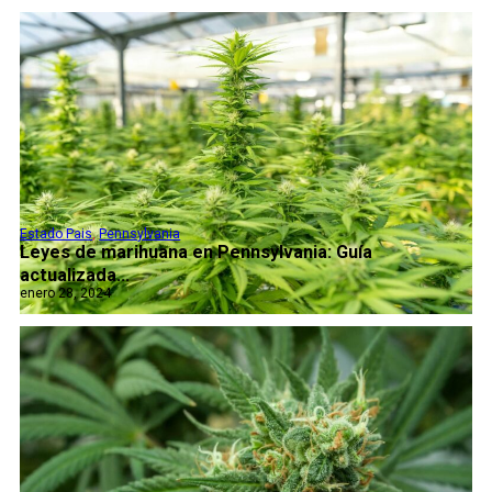
Estado Pais
,
Pennsylvania
Leyes de marihuana en Pennsylvania: Guía
actualizada...
enero 28, 2024