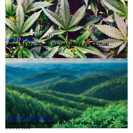
Estado Pais
,
Ohio
Leyes de Marihuana Ohio: Marco Legal Actual...
enero 28, 2024
Estado Pais
,
North Carolina
Leyes de Marihuana en North Carolina 2023...
enero 28, 2024