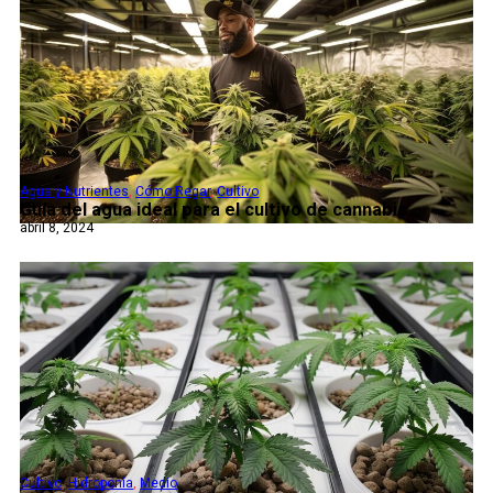
Agua y Nutrientes
,
Cómo Regar
,
Cultivo
Guía del agua ideal para el cultivo de cannabis...
abril 8, 2024
Cultivo
,
Hidroponía
,
Medio