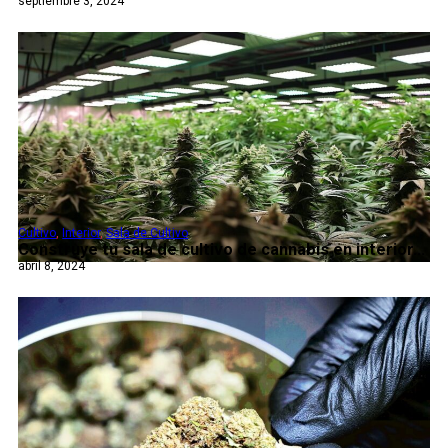
septiembre 3, 2024
Cultivo
,
Interior
,
Sala de Cultivo
Construye tu sala de cultivo de cannabis en interior...
abril 8, 2024