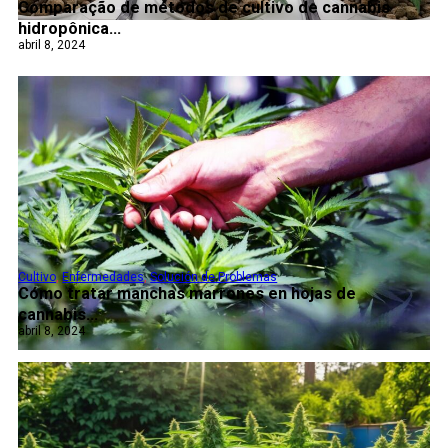
Comparação de métodos de cultivo de cannabis
hidropônica...
abril 8, 2024
Cultivo
,
Enfermedades
,
Solución de Problemas
Cómo tratar manchas marrones en hojas de
cannabis...
abril 8, 2024