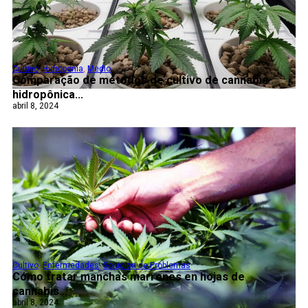
Cultivo
,
Hidroponía
,
Medio
Comparação de métodos de cultivo de cannabis
hidropônica...
abril 8, 2024
Cultivo
,
Enfermedades
,
Solución de Problemas
Cómo tratar manchas marrones en hojas de
cannabis...
abril 8, 2024