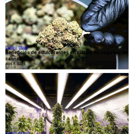
Cultivo
,
Otros
Beneficios de edulcorantes en cultivo de cogollos de
cannabis...
abril 8, 2024
Cultivo
,
Interior