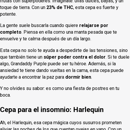
frutas con superpoderes. Imagínate: uvas dulces, bayas, y un
toque de tierra. Con un
23% de THC
, esta cepa es fuerte y
potente.
La gente suele buscarla cuando quiere
relajarse por
completo
. Piensa en ella como una manta pesada que te
envuelve y te calma después de un día largo.
Esta cepa no solo te ayuda a despedirte de las tensiones, sino
que también tiene un
súper poder contra el dolor
. Si te duele
algo, Grandaddy Purple puede ser tu héroe. Además, si la
ansiedad te tiene dando vueltas en la cama, esta cepa puede
ayudarte a encontrar la paz para
dormir bien
.
Y no olvides su sabor: es como una fiesta de postres en tu
boca.
Cepa para el insomnio: Harlequin
Ah, el Harlequin, esa cepa mágica cuyos susurros prometen
aliviar las noches de los que cuentan ovejas en vano. Con un