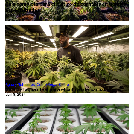
Guía completa para el cultivo de cannabis en tiendas
especializadas...
abril 8, 2024
Agua y Nutrientes
,
Cómo Regar
,
Cultivo
Guía del agua ideal para el cultivo de cannabis...
abril 8, 2024