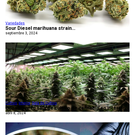
Variedades
Sour Diesel marihuana strain...
septiembre 3, 2024
Cultivo
,
Interior
,
Sala de Cultivo
Construye tu sala de cultivo de cannabis en interior...
abril 8, 2024