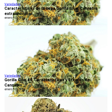
Variedades
Características de la cepa Gorilla Glue: Cannabis
extraordinario...
enero 10, 2024
Variedades
Gorilla Glue #4: Características y Efectos de
Cannabis...
enero 10, 2024