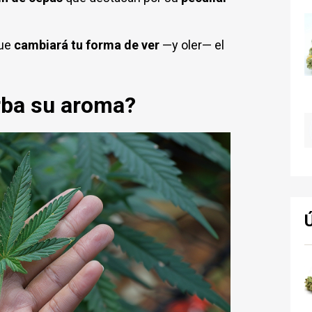
ue
cambiará tu forma de ver
—y oler— el
erba su aroma?