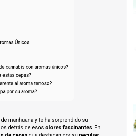
Aromas Únicos
 de cannabis con aromas únicos?
e estas cepas?
erente al aroma terroso?
cepa por su aroma?
 de marihuana y te ha sorprendido su
os detrás de esos
olores fascinantes
. En
ín de cepas
que destacan por su
peculiar