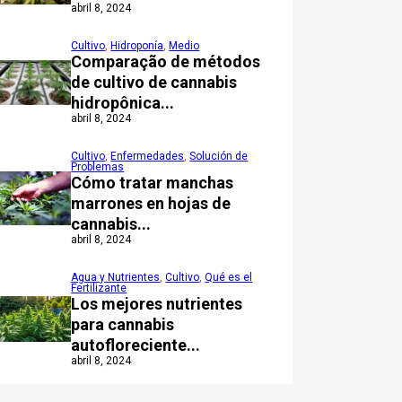
abril 8, 2024
Cultivo
,
Hidroponía
,
Medio
Comparação de métodos
de cultivo de cannabis
hidropônica...
abril 8, 2024
Cultivo
,
Enfermedades
,
Solución de
Problemas
Cómo tratar manchas
marrones en hojas de
cannabis...
abril 8, 2024
Agua y Nutrientes
,
Cultivo
,
Qué es el
Fertilizante
Los mejores nutrientes
para cannabis
autofloreciente...
abril 8, 2024