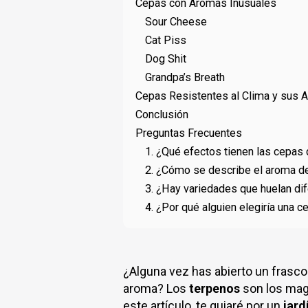
Cepas con Aromas Inusuales
Sour Cheese
Cat Piss
Dog Shit
Grandpa’s Breath
Cepas Resistentes al Clima y sus 
Conclusión
Preguntas Frecuentes
1. ¿Qué efectos tienen las cepas
2. ¿Cómo se describe el aroma d
3. ¿Hay variedades que huelan dif
4. ¿Por qué alguien elegiría una 
¿Alguna vez has abierto un frasco
aroma? Los
terpenos
son los mag
este artículo, te guiaré por un
jard