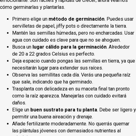
emocionante. Son fáciles y rápidas de crecer; ahora veamos
cómo germinarlas y plantarlas.
Primero elige un
método de germinación
. Puedes usar
servilletas de papel, jiffy pots o directamente la tierra.
Mantén las semillas húmedas, pero no encharcadas. Usar
agua con cuidado es clave para que no se ahoguen.
Busca un
lugar cálido para la germinación
. Alrededor
de 20 a 22 grados Celsius es perfecto.
Deja espacio cuando pongas las semillas en tierra, ya que
necesitarán lugar para extender sus raíces.
Observa las semillitas cada día. Verás una pequeña raíz
que sale, indicando que ha germinado.
Trasplanta con delicadeza en su maceta final tan pronto
como la raíz aparezca. Manejarlas con cuidado evitará
daños.
Elige un
buen sustrato para tu planta
. Debe ser ligero y
permitir una buena aireación y drenaje.
Añade fertilizante moderadamente. No querrás quemar
las plántulas jóvenes con demasiados nutrientes al