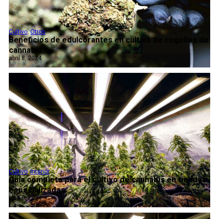
Cultivo
,
Otros
Beneficios de edulcorantes en cultivo de cogollos de
cannabis...
abril 8, 2024
Cultivo
,
Interior
Guía completa para el cultivo de cannabis en tiendas
especializadas...
abril 8, 2024