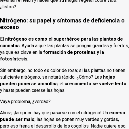
levantan el telón y hacen que su magia vegetal cobre vida,
¿listos?.
Nitrógeno: su papel y síntomas de deficiencia o
exceso
El
nitrógeno es como el superhéroe para las plantas de
cannabis
. Ayuda a que las plantas se pongan grandes y fuertes,
ya que es clave en la
formación de proteínas y la
fotosíntesis
.
Sin embargo, no todo es color de rosa; si las plantas no tienen
suficiente nitrógeno, se notará rápido. ¿Cómo? Las
hojas
pueden ponerse amarillas
, el
crecimiento se vuelve lento
y hasta pueden caerse las hojas.
Vaya problema, ¿verdad?.
Ahora, ¡tampoco hay que pasarse con el nitrógeno! Un
exceso
puede ser malo
; las hojas se ponen muy verdes y gordas,
pero eso frena el desarrollo de los cogollos. Nadie quiere eso.