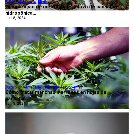
Cultivo
,
Hidroponía
,
Medio
Comparação de métodos de cultivo de cannabis
hidropônica...
abril 8, 2024
Cultivo
,
Enfermedades
,
Solución de Problemas
Cómo tratar manchas marrones en hojas de
cannabis...
abril 8, 2024