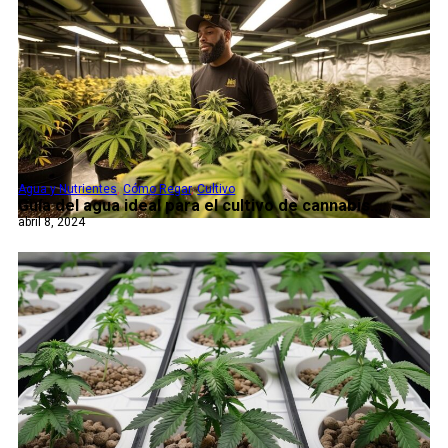
Agua y Nutrientes
,
Cómo Regar
,
Cultivo
Guía del agua ideal para el cultivo de cannabis...
abril 8, 2024