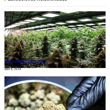
Cultivo
,
Interior
,
Sala de Cultivo
Construye tu sala de cultivo de cannabis en interior...
abril 8, 2024