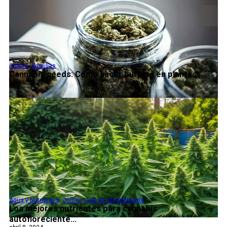
Cultivo
,
Semillas
Cannabis seeds: Cómo hacer burping en plantas...
abril 8, 2024
Agua y Nutrientes
,
Cultivo
,
Qué es el Fertilizante
Los mejores nutrientes para cannabis
autofloreciente...