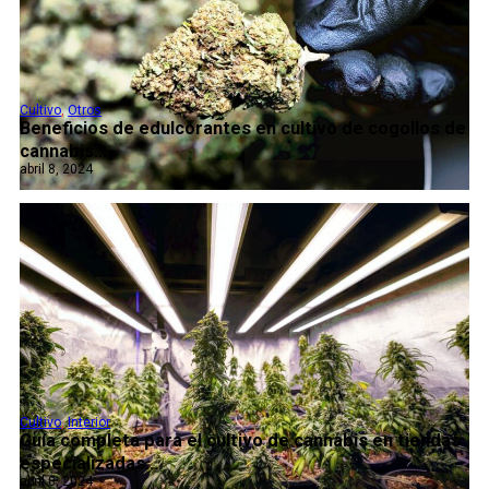
Cultivo
,
Otros
Beneficios de edulcorantes en cultivo de cogollos de
cannabis...
abril 8, 2024
Cultivo
,
Interior
Guía completa para el cultivo de cannabis en tiendas
especializadas...
abril 8, 2024