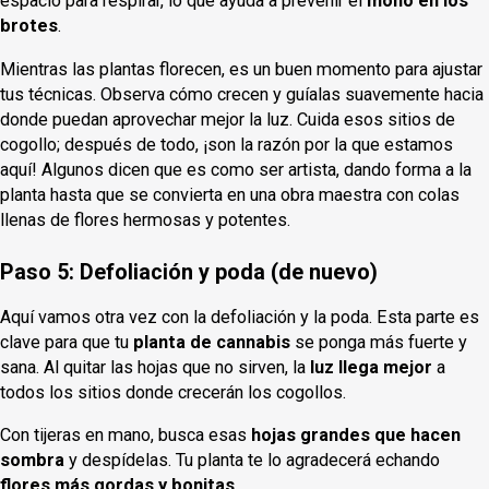
espacio para respirar, lo que ayuda a prevenir el
moho en los
brotes
.
Mientras las plantas florecen, es un buen momento para ajustar
tus técnicas. Observa cómo crecen y guíalas suavemente hacia
donde puedan aprovechar mejor la luz. Cuida esos sitios de
cogollo; después de todo, ¡son la razón por la que estamos
aquí! Algunos dicen que es como ser artista, dando forma a la
planta hasta que se convierta en una obra maestra con colas
llenas de flores hermosas y potentes.
Paso 5: Defoliación y poda (de nuevo)
Aquí vamos otra vez con la defoliación y la poda. Esta parte es
clave para que tu
planta de cannabis
se ponga más fuerte y
sana. Al quitar las hojas que no sirven, la
luz llega mejor
a
todos los sitios donde crecerán los cogollos.
Con tijeras en mano, busca esas
hojas grandes que hacen
sombra
y despídelas. Tu planta te lo agradecerá echando
flores más gordas y bonitas
.