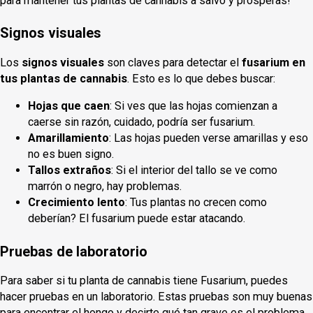
para mantener tus plantas de cannabis a salvo y prósperas!
Signos visuales
Los
signos visuales
son claves para detectar el
fusarium en
tus plantas de cannabis
. Esto es lo que debes buscar:
Hojas que caen
: Si ves que las hojas comienzan a
caerse sin razón, cuidado, podría ser fusarium.
Amarillamiento
: Las hojas pueden verse amarillas y eso
no es buen signo.
Tallos extraños
: Si el interior del tallo se ve como
marrón o negro, hay problemas.
Crecimiento lento
: Tus plantas no crecen como
deberían? El fusarium puede estar atacando.
Pruebas de laboratorio
Para saber si tu planta de cannabis tiene Fusarium, puedes
hacer pruebas en un laboratorio. Estas pruebas son muy buenas
para encontrar el hongo y decirte qué tan grave es el problema.