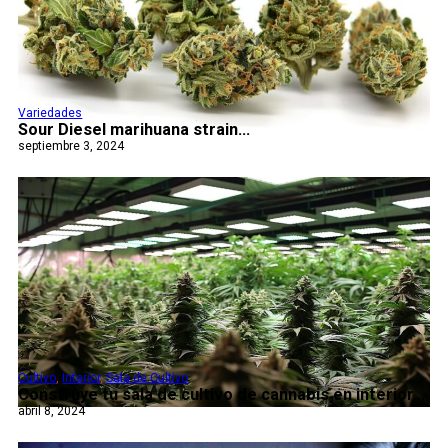
Variedades
Sour Diesel marihuana strain...
septiembre 3, 2024
Cultivo
,
Interior
,
Sala de Cultivo
Construye tu sala de cultivo de cannabis en interior...
abril 8, 2024