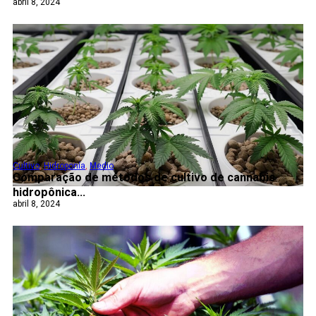
abril 8, 2024
Cultivo
,
Hidroponía
,
Medio
Comparação de métodos de cultivo de cannabis
hidropônica...
abril 8, 2024