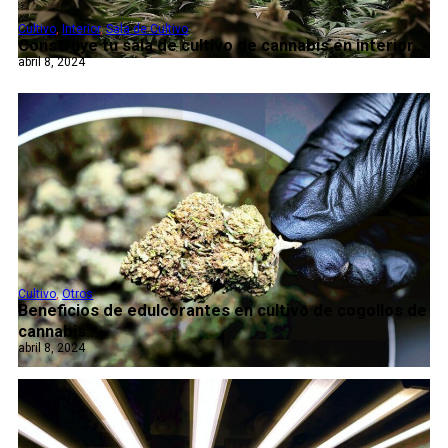
Cultivo
,
Interior
,
Sala de Cultivo
Construye tu sala de cultivo de cannabis en interior...
abril 8, 2024
Cultivo
,
Otros
Beneficios de edulcorantes en cultivo de cogollos de
cannabis...
abril 8, 2024