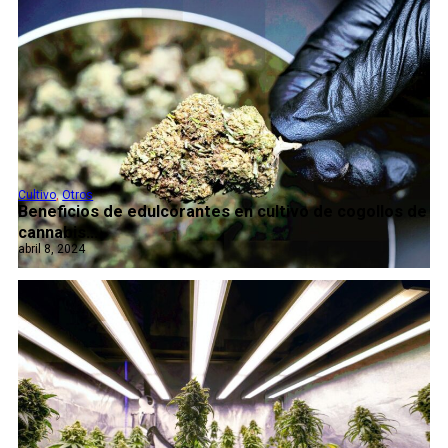
Cultivo
,
Otros
Beneficios de edulcorantes en cultivo de cogollos de
cannabis...
abril 8, 2024