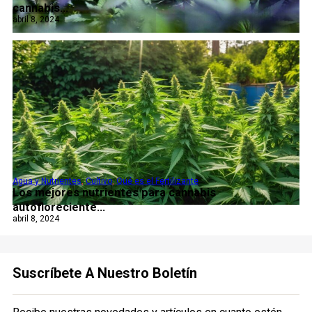
cannabis...
abril 8, 2024
Agua y Nutrientes
,
Cultivo
,
Qué es el Fertilizante
Los mejores nutrientes para cannabis
autofloreciente...
abril 8, 2024
Suscríbete A Nuestro Boletín