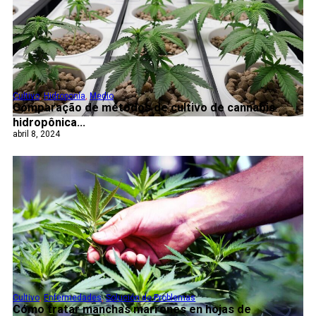
Cultivo
,
Hidroponía
,
Medio
Comparação de métodos de cultivo de cannabis
hidropônica...
abril 8, 2024
Cultivo
,
Enfermedades
,
Solución de Problemas
Cómo tratar manchas marrones en hojas de