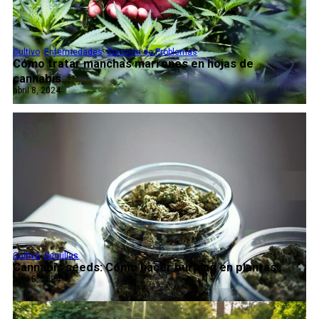
Cultivo
,
Enfermedades
,
Solución de Problemas
Cómo tratar manchas marrones en hojas de
cannabis...
abril 8, 2024
Cultivo
,
Semillas
Cannabis seeds: Cómo hacer burping en plantas...
abril 8, 2024