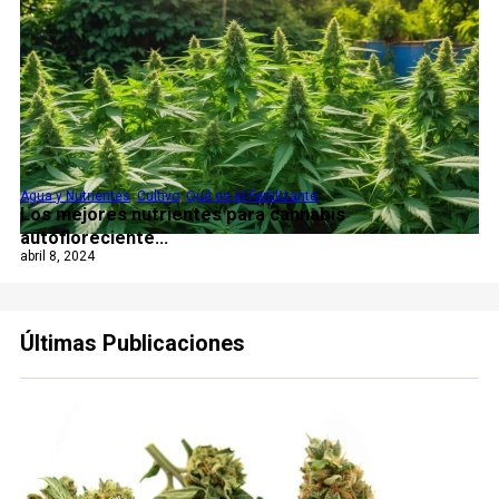
Agua y Nutrientes
,
Cultivo
,
Qué es el Fertilizante
Los mejores nutrientes para cannabis
autofloreciente...
abril 8, 2024
Últimas Publicaciones