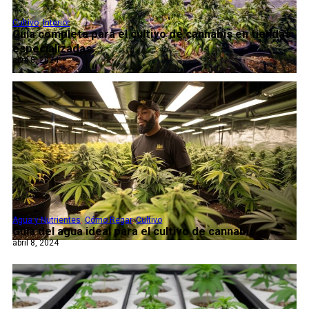
Cultivo
,
Interior
Guía completa para el cultivo de cannabis en tiendas
especializadas...
abril 8, 2024
Agua y Nutrientes
,
Cómo Regar
,
Cultivo
Guía del agua ideal para el cultivo de cannabis...
abril 8, 2024