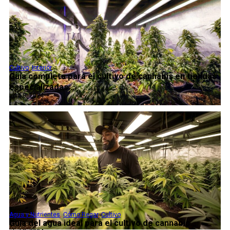
Cultivo
,
Interior
Guía completa para el cultivo de cannabis en tiendas
especializadas...
abril 8, 2024
Agua y Nutrientes
,
Cómo Regar
,
Cultivo
Guía del agua ideal para el cultivo de cannabis...