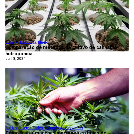
Cultivo
,
Hidroponía
,
Medio
Comparação de métodos de cultivo de cannabis
hidropônica...
abril 8, 2024
Cultivo
,
Enfermedades
,
Solución de Problemas
Cómo tratar manchas marrones en hojas de