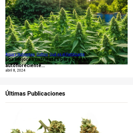
Agua y Nutrientes
,
Cultivo
,
Qué es el Fertilizante
Los mejores nutrientes para cannabis
autofloreciente...
abril 8, 2024
Últimas Publicaciones