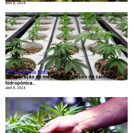
abril 8, 2024
Cultivo
,
Hidroponía
,
Medio
Comparação de métodos de cultivo de cannabis
hidropônica...
abril 8, 2024