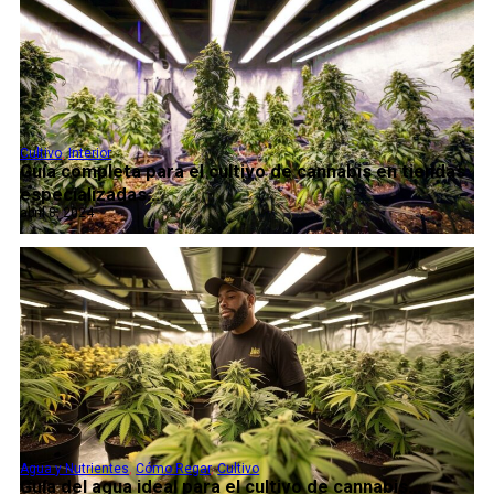
Cultivo
,
Interior
Guía completa para el cultivo de cannabis en tiendas
especializadas...
abril 8, 2024
Agua y Nutrientes
,
Cómo Regar
,
Cultivo
Guía del agua ideal para el cultivo de cannabis...