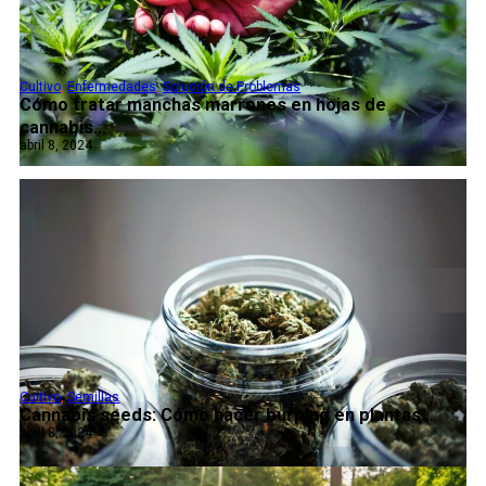
Cultivo
,
Enfermedades
,
Solución de Problemas
Cómo tratar manchas marrones en hojas de
cannabis...
abril 8, 2024
Cultivo
,
Semillas
Cannabis seeds: Cómo hacer burping en plantas...
abril 8, 2024