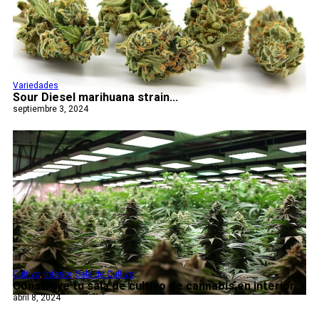
Variedades
Sour Diesel marihuana strain...
septiembre 3, 2024
Cultivo
,
Interior
,
Sala de Cultivo
Construye tu sala de cultivo de cannabis en interior...
abril 8, 2024