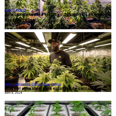
Cultivo
,
Interior
Guía completa para el cultivo de cannabis en tiendas
especializadas...
abril 8, 2024
Agua y Nutrientes
,
Cómo Regar
,
Cultivo
Guía del agua ideal para el cultivo de cannabis...
abril 8, 2024