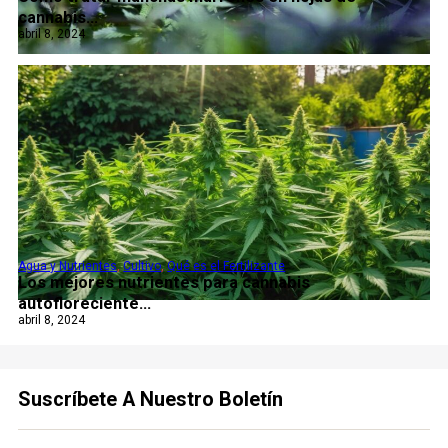
cannabis...
abril 8, 2024
Agua y Nutrientes
,
Cultivo
,
Qué es el Fertilizante
Los mejores nutrientes para cannabis
autofloreciente...
abril 8, 2024
Suscríbete A Nuestro Boletín