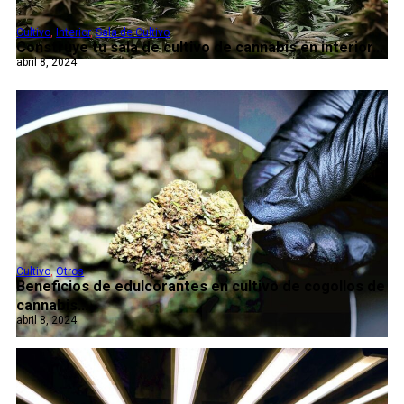
Cultivo
,
Interior
,
Sala de Cultivo
Construye tu sala de cultivo de cannabis en interior...
abril 8, 2024
Cultivo
,
Otros
Beneficios de edulcorantes en cultivo de cogollos de
cannabis...
abril 8, 2024