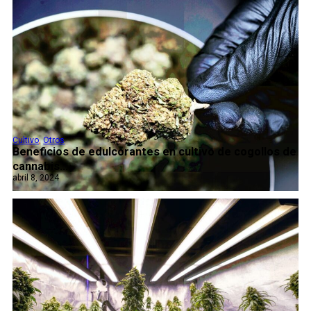
Cultivo
,
Otros
Beneficios de edulcorantes en cultivo de cogollos de
cannabis...
abril 8, 2024