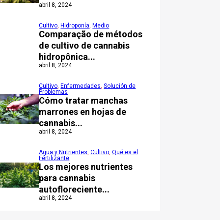
abril 8, 2024
Cultivo
,
Hidroponía
,
Medio
Comparação de métodos
de cultivo de cannabis
hidropônica...
abril 8, 2024
Cultivo
,
Enfermedades
,
Solución de
Problemas
Cómo tratar manchas
marrones en hojas de
cannabis...
abril 8, 2024
Agua y Nutrientes
,
Cultivo
,
Qué es el
Fertilizante
Los mejores nutrientes
para cannabis
autofloreciente...
abril 8, 2024