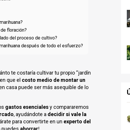
r marihuana?
 de floración?
 lado del proceso de cultivo?
 la marihuana después de todo el esfuerzo?
to te costaría cultivar tu propio “jardín
ren que el
costo medio de montar un
en casa puede ser más asequible de lo
los
gastos esenciales
y compararemos
ercado
, ayudándote a
decidir si vale la
árate para convertirte en un
experto del
o puedes
ahorrar
!