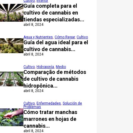
Cultivo
,
Interior
Guía completa para el
cultivo de cannabis en
tiendas especializadas...
abril 8, 2024
Agua y Nutrientes
,
Cómo Regar
,
Cultivo
Guía del agua ideal para el
cultivo de cannabis...
abril 8, 2024
Cultivo
,
Hidroponía
,
Medio
Comparação de métodos
de cultivo de cannabis
hidropônica...
abril 8, 2024
Cultivo
,
Enfermedades
,
Solución de
Problemas
Cómo tratar manchas
marrones en hojas de
cannabis...
abril 8, 2024