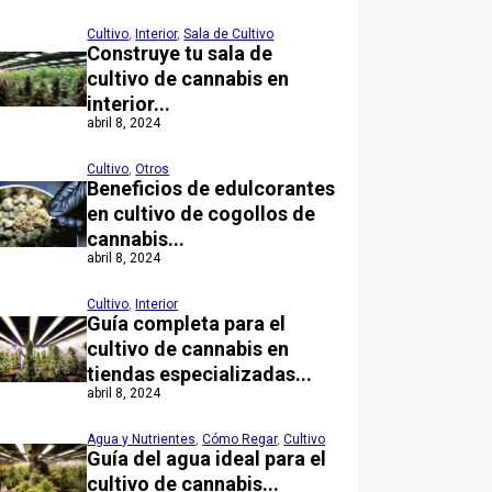
Cultivo
,
Interior
,
Sala de Cultivo
Construye tu sala de
cultivo de cannabis en
interior...
abril 8, 2024
Cultivo
,
Otros
Beneficios de edulcorantes
en cultivo de cogollos de
cannabis...
abril 8, 2024
Cultivo
,
Interior
Guía completa para el
cultivo de cannabis en
tiendas especializadas...
abril 8, 2024
Agua y Nutrientes
,
Cómo Regar
,
Cultivo
Guía del agua ideal para el
cultivo de cannabis...