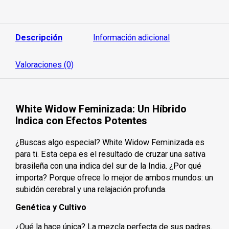
n
0
d
e
5
Descripción
Información adicional
Valoraciones (0)
White Widow Feminizada: Un Híbrido
Indica con Efectos Potentes
¿Buscas algo especial? White Widow Feminizada es
para ti. Esta cepa es el resultado de cruzar una sativa
brasileña con una indica del sur de la India. ¿Por qué
importa? Porque ofrece lo mejor de ambos mundos: un
subidón cerebral y una relajación profunda.
Genética y Cultivo
¿Qué la hace única? La mezcla perfecta de sus padres.