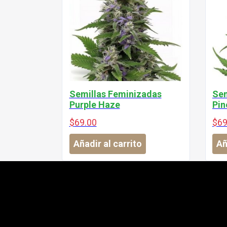
Semillas Feminizadas
Sem
Purple Haze
Pin
$
69.00
$
69
Añadir al carrito
Añ