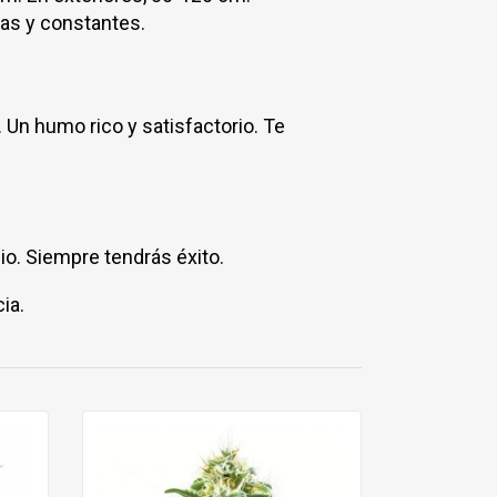
das y constantes.
n. Un humo rico y satisfactorio. Te
cio. Siempre tendrás éxito.
ia.