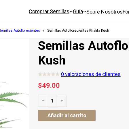
Comprar Semillas
Guía
Sobre Nosotros
Fo
Semillas Autoflorecientes
/
Semillas Autoflorecientes Khalifa Kush
Semillas Autoflo
Kush
0
valoraciones de clientes
V
a
$
49.00
l
o
r
Semillas Autoflorecientes Khalifa Kush 
a
d
o
c
Añadir al carrito
o
n
0