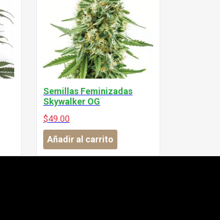
Semillas Feminizadas
Skywalker OG
$
49.00
Añadir al carrito