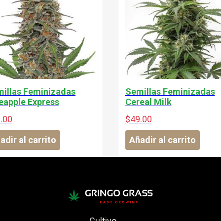
illas Feminizadas
Semillas Feminizadas
eapple Express
Cereal Milk
.00
$
49.00
adir al carrito
Añadir al carrito
Cultivo