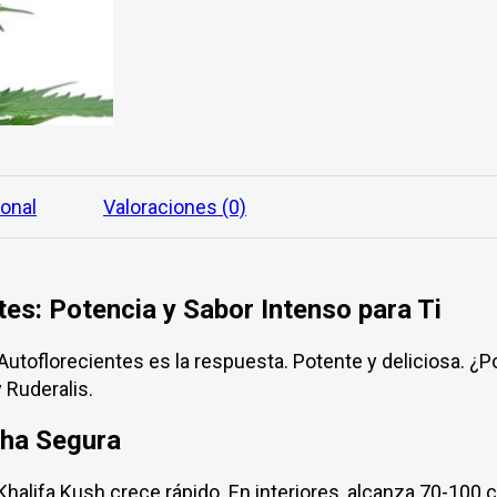
d
e
5
ional
Valoraciones (0)
tes: Potencia y Sabor Intenso para Ti
Autoflorecientes es la respuesta. Potente y deliciosa. ¿
 Ruderalis.
cha Segura
halifa Kush crece rápido. En interiores, alcanza 70-100 